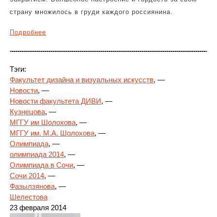
страну множилось в груди каждого россиянина.
Подробнее
Тэги:
Факультет дизайна и визуальных искусств
, —
Новости
, —
Новости факультета ДИВИ
, —
Кузнецова
, —
МГГУ им Шолохова
, —
МГГУ им. М.А. Шолохова
, —
Олимпиада
, —
олимпиада 2014
, —
Олимпиада в Сочи
, —
Сочи 2014
, —
Фазылзянова
, —
Шелестова
23 февраля 2014