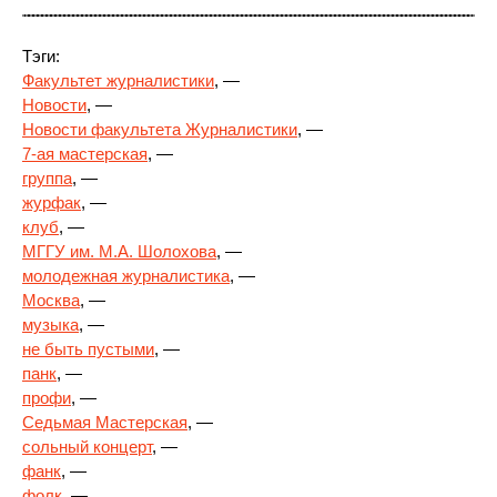
Тэги:
Факультет журналистики
, —
Новости
, —
Новости факультета Журналистики
, —
7-ая мастерская
, —
группа
, —
журфак
, —
клуб
, —
МГГУ им. М.А. Шолохова
, —
молодежная журналистика
, —
Москва
, —
музыка
, —
не быть пустыми
, —
панк
, —
профи
, —
Седьмая Мастерская
, —
сольный концерт
, —
фанк
, —
фолк
, —