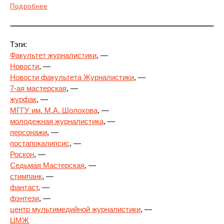
Подробнее
Тэги:
Факультет журналистики
, —
Новости
, —
Новости факультета Журналистики
, —
7-ая мастерская
, —
журфак
, —
МГГУ им. М.А. Шолохова
, —
молодежная журналистика
, —
персонажи
, —
постапокалипсис
, —
Роскон
, —
Седьмая Мастерская
, —
стимпанк
, —
фантаст
, —
фэнтези
, —
центр мультимедийной журналистики
, —
ЦМЖ