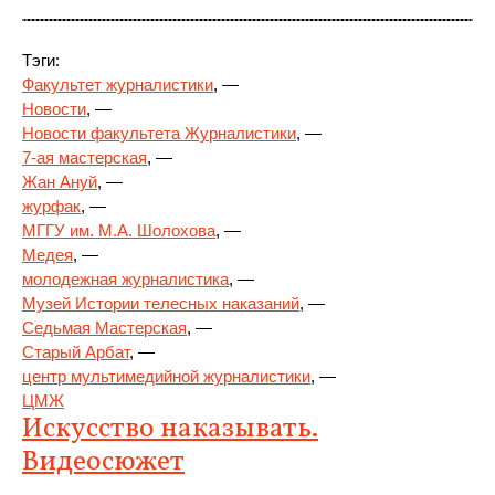
Тэги:
Факультет журналистики
, —
Новости
, —
Новости факультета Журналистики
, —
7-ая мастерская
, —
Жан Ануй
, —
журфак
, —
МГГУ им. М.А. Шолохова
, —
Медея
, —
молодежная журналистика
, —
Музей Истории телесных наказаний
, —
Седьмая Мастерская
, —
Старый Арбат
, —
центр мультимедийной журналистики
, —
ЦМЖ
Искусство наказывать.
Видеосюжет