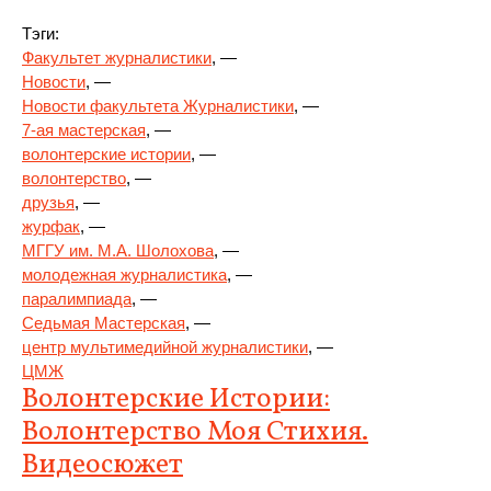
Тэги:
Факультет журналистики
, —
Новости
, —
Новости факультета Журналистики
, —
7-ая мастерская
, —
волонтерские истории
, —
волонтерство
, —
друзья
, —
журфак
, —
МГГУ им. М.А. Шолохова
, —
молодежная журналистика
, —
паралимпиада
, —
Седьмая Мастерская
, —
центр мультимедийной журналистики
, —
ЦМЖ
Волонтерские Истории:
Волонтерство Моя Стихия.
Видеосюжет