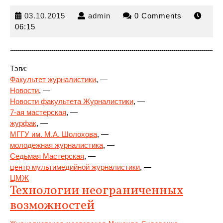
03.10.2015
admin
03.10.2015
admin
0 Comments
06:15
Тэги:
Факультет журналистики
, —
Новости
, —
Новости факультета Журналистики
, —
7-ая мастерская
, —
журфак
,
—
МГГУ им. М.А. Шолохова
, —
молодежная журналистика
, —
Седьмая Мастерская
, —
центр мультимедийной журналистики
, —
ЦМЖ
Технологии неограниченных
возможностей