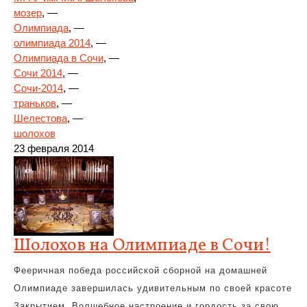
мозер
, —
Олимпиада
, —
олимпиада 2014
, —
Олимпиада в Сочи
, —
Сочи 2014
, —
Сочи-2014
, —
траньков
, —
Шелестова
, —
шолохов
23 февраля 2014
Шолохов на Олимпиаде в Сочи!
Фееричная победа российской сборной на домашней
Олимпиаде завершилась удивительным по своей красоте
Закрытием. Волшебное настроение и гордость за свою