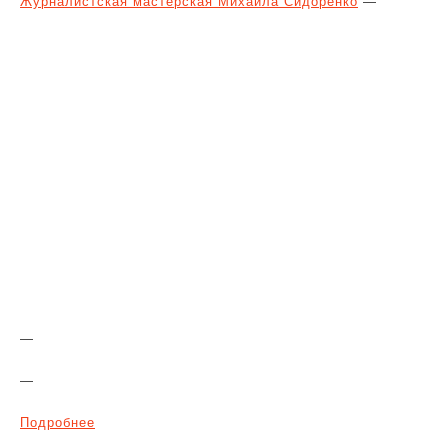
Журналистская мастерская Михаила Сидоренко
—
—
—
Подробнее