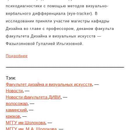
психодиагностики с помощью методов визуально-
вербального дифференциала (eye-tracker). В
исследовании приняли участие магистры кафедры
Дизайна во главе с профессором, деканом факульта
факультета Дизайна и визуальных искусств —
Фазылзяновой Гулалией Ильгизовной.
Подробнее
Тэги:
Факультет дизайна и визуальных искусств
, —
Новости
, —
Новости факультета ДИВИ
, —
волосожар
, —
каминский
, —
крюков
, —
МГГУ им Шолохова
, —
МГГУ им. М.А. Шолохова
, —