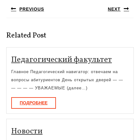
по
PREVIOUS
NEXT
записям
Предыдущая
Следующая
запись:
запись:
Related Post
Педаго
Педагогический факультет
факуль
Главное Педагогический навигатор: отвечаем на
вопросы абитуриентов День открытых дверей — —
— — — — УВАЖАЕМЫЕ (далее…)
ПОДРОБНЕЕ
ПОДРОБНЕЕ
Новости
Новости