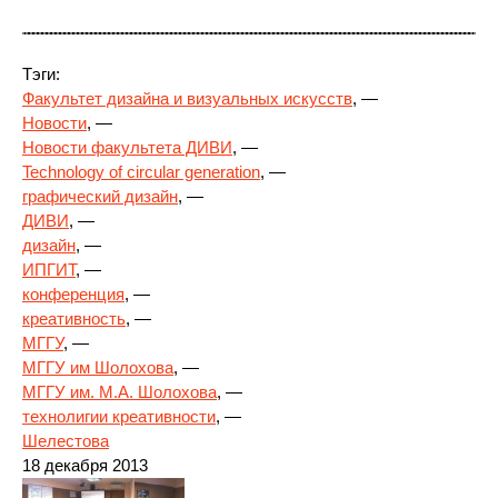
Тэги:
Факультет дизайна и визуальных искусств
, —
Новости
, —
Новости факультета ДИВИ
, —
Technology of circular generation
, —
графический дизайн
, —
ДИВИ
, —
дизайн
, —
ИПГИТ
, —
конференция
, —
креативность
, —
МГГУ
, —
МГГУ им Шолохова
, —
МГГУ им. М.А. Шолохова
, —
технолигии креативности
, —
Шелестова
18 декабря 2013