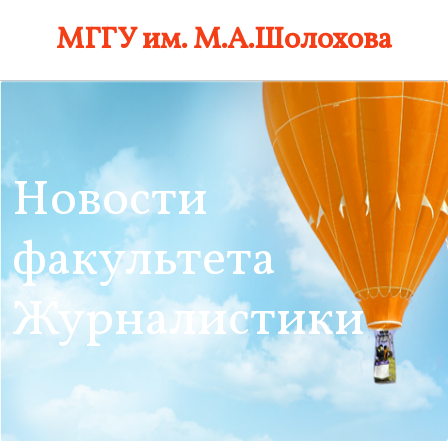
Skip
МГГУ им. М.А.Шолохова
to
content
Новости
факультета
Журналистики