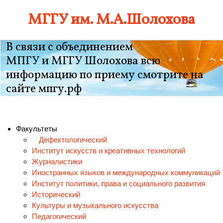
Skip
МГГУ им. М.А.Шолохова
to
content
В связи с объединением
МПГУ и МГГУ Шолохова всю
информацию по приему смотрите на
сайте мпгу.рф
Факультеты
Дефектологический
Институт искусств и креативных технологий
Журналистики
Иностранных языков и международных коммуникаций
Институт политики, права и социального развития
Исторический
Культуры и музыкального искусства
Педагогический