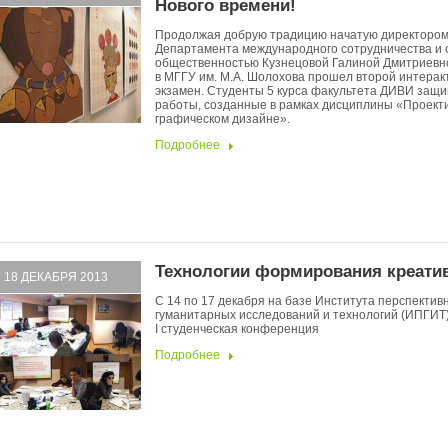
Нового времени!
Продолжая добрую традицию начатую директоро
Департамента международного сотрудничества и с
общественностью Кузнецовой Галиной Дмитриевно
в МГГУ им. М.А. Шолохова прошел второй интера
экзамен. Студенты 5 курса факультета ДИВИ защ
работы, созданные в рамках дисциплины «Проект
графическом дизайне».
Подробнее
Технологии формирования креати
18 ДЕКАБРЯ 2013
С 14 по 17 декабря на базе Института перспектив
гуманитарных исследований и технологий (ИПГИТ
I студенческая конференция
Подробнее