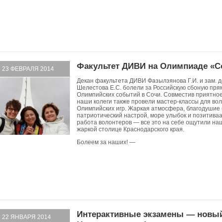
Факультет ДИВИ на Олимпиаде «С
23 ФЕВРАЛЯ 2014
Декан факультета ДИВИ Фазылзянова Г.И. и зам. 
Шелестова Е.С. болели за Российскую сбоную пря
Олимпийских событий в Сочи. Совместив приятно
наши колеги также провели мастер-классы для во
Олимпийских игр. Жаркая атмосфера, благодушие
патриотический настрой, море улыбок и позитиваа
работа волонтеров — все это на себе ощутили наш
жаркой столице Краснодарского края.
Болеем за наших! —
Интерактивные экзамены — новы
22 ЯНВАРЯ 2014