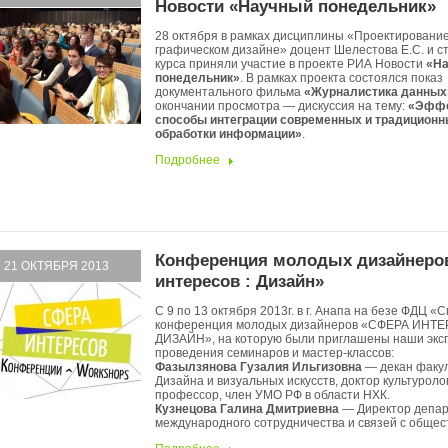
Новости «Научный понедельник»
28 октября в рамках дисциплины «Проектирование
графическом дизайне» доцент Шелестова Е.С. и с
курса приняли участие в проекте РИА Новости
«Н
понедельник»
. В рамках проекта состоялся показ
документального фильма
«Журналистика данных
окончании просмотра — дискуссия на тему:
«Эффе
способы интеграции современных и традиционн
обработки информации»
.
Подробнее
Конференция молодых дизайнеро
21 ОКТЯБРЯ 2013
интересов : Дизайн»
С 9 по 13 октября 2013г. в г. Анапа на безе ФДЦ 
конференция молодых дизайнеров «СФЕРА ИНТЕ
ДИЗАЙН», на которую были приглашены наши экс
проведения семинаров и мастер-классов:
Фазылзянова Гузалия Ильгизовна
— декан факу
Дизайна и визуальных искусств, доктор культуроло
профессор, член УМО РФ в области НХК.
Кузнецова Галина Дмитриевна
— Директор депа
международного сотрудничества и связей с общес