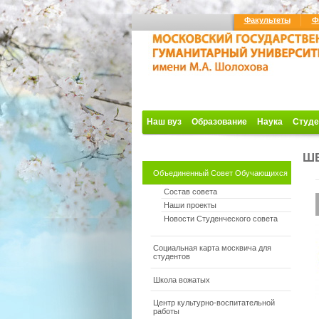
Факультеты
Ф
Наш вуз
Образование
Наука
Студе
Ш
Объединенный Совет Обучающихся
Состав совета
Наши проекты
Новости Студенческого совета
Социальная карта москвича для
студентов
Школа вожатых
Центр культурно-воспитательной
работы