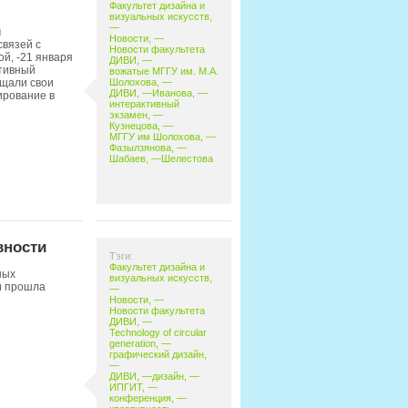
Факультет дизайна и
визуальных искусств
,
—
м
Новости
, —
вязей с
Новости факультета
й, -21 января
ДИВИ
, —
ктивный
вожатые МГГУ им. М.А.
Шолохова
, —
ищали свои
ДИВИ
, —
Иванова
, —
ирование в
интерактивный
экзамен
, —
Кузнецова
, —
МГГУ им Шолохова
, —
Фазылзянова
, —
Шабаев
, —
Шелестова
вности
Тэги:
Факультет дизайна и
ных
визуальных искусств
,
) прошла
—
Новости
, —
Новости факультета
ДИВИ
, —
Technology of circular
generation
, —
графический дизайн
,
—
ДИВИ
, —
дизайн
, —
ИПГИТ
, —
конференция
, —