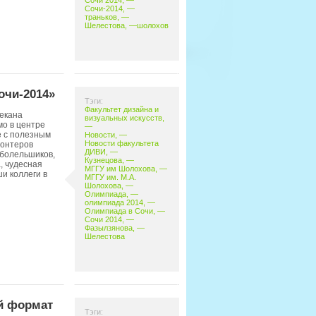
Сочи 2014
, —
Сочи-2014
, —
траньков
, —
Шелестова
, —
шолохов
очи-2014»
Тэги:
Факультет дизайна и
декана
визуальных искусств
,
мо в центре
—
е с полезным
Новости
, —
Новости факультета
лонтеров
ДИВИ
, —
 болельшиков,
Кузнецова
, —
, чудесная
МГГУ им Шолохова
, —
и коллеги в
МГГУ им. М.А.
Шолохова
, —
Олимпиада
, —
олимпиада 2014
, —
Олимпиада в Сочи
, —
Сочи 2014
, —
Фазылзянова
, —
Шелестова
й формат
Тэги: