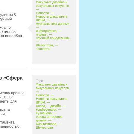
Факультет дизайна и
визуальных искусств
,
—
 в
Новости
, —
туденты 5
Новости факультета
аучный
ДИВИ
, —
журналистика данных
,
—
»
, а по
инфографика
, —
ктивные
лидеры
, —
ых способов
научный понедельник
,
—
Шелестова
, —
эксперты
в «Сфера
Тэги:
Факультет дизайна и
визуальных искусств
,
—
«Смена» прошла
Новости
, —
РЕСОВ:
Новости факультета
перты для
ДИВИ
, —
Анапа
, —
дизайн
, —
конференция
, —
льтета
Кузнецова
, —
гии,
сфера интересов
дизайн
, —
ртамента
Фазылзянова
, —
твенностью.
Шелестова