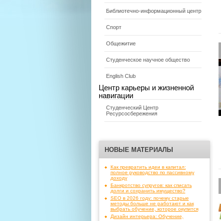
Библиотечно-информационный центр
Спорт
Общежитие
Студенческое научное общество
English Club
Центр карьеры и жизненной
навигации
Студенческий Центр
Ресурсосбережения
НОВЫЕ МАТЕРИАЛЫ
Как превратить идеи в капитал:
полное руководство по пассивному
доходу
Банкротство супругов: как списать
долги и сохранить имущество?
SEO в 2026 году: почему старые
методы больше не работают и как
выбрать обучение, которое окупится
Дизайн интерьера: Обучение,