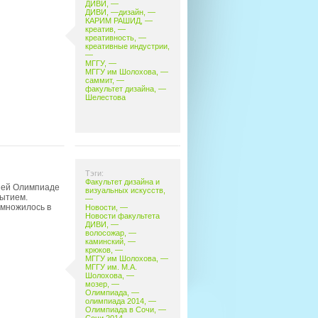
ДИВИ
, —
ДИВИ
, —
дизайн
, —
КАРИМ РАШИД
, —
креатив
, —
креативность
, —
креативные индустрии
,
—
МГГУ
, —
МГГУ им Шолохова
, —
саммит
, —
факультет дизайна
, —
Шелестова
Тэги:
Факультет дизайна и
ней Олимпиаде
визуальных искусств
,
рытием.
—
 множилось в
Новости
, —
Новости факультета
ДИВИ
, —
волосожар
, —
каминский
, —
крюков
, —
МГГУ им Шолохова
, —
МГГУ им. М.А.
Шолохова
, —
мозер
, —
Олимпиада
, —
олимпиада 2014
, —
Олимпиада в Сочи
, —