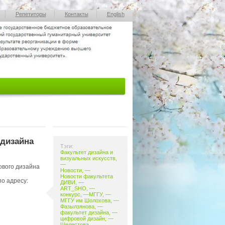
Репетиторы
Контакты
English
 дизайна
Тэги:
Факультет дизайна и
визуальных искусств
,
—
ового дизайна
Новости
, —
Новости факультета
о адресу:
ДИВИ
, —
ART_SHO
, —
конкурс
,
—
МГГУ
, —
МГГУ им Шолохова
, —
Фазылзянова
, —
факультет дизайна
, —
цифровой дизайн
, —
Шелестова