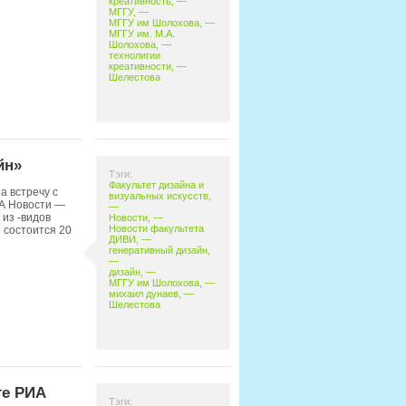
креативность
, —
МГГУ
, —
МГГУ им Шолохова
, —
МГГУ им. М.А.
Шолохова
, —
технолигии
креативности
, —
Шелестова
йн»
Тэги:
Факультет дизайна и
а встречу с
визуальных искусств
,
А Новости —
—
из -видов
Новости
, —
Новости факультета
 состоится 20
ДИВИ
, —
генеративный дизайн
,
—
дизайн
, —
МГГУ им Шолохова
, —
михаил дунаев
, —
Шелестова
те РИА
Тэги: