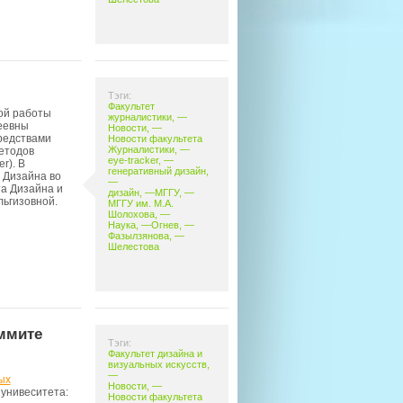
Тэги:
Факультет
ной работы
журналистики
, —
еевны
Новости
, —
редствами
Новости факультета
Журналистики
, —
етодов
eye-tracker
, —
r). В
генеративный дизайн
,
 Дизайна во
—
та Дизайна и
дизайн
, —
МГГУ
, —
ьгизовной.
МГГУ им. М.А.
Шолохова
, —
Наука
, —
Огнев
, —
Фазылзянова
, —
Шелестова
ммите
Тэги:
Факультет дизайна и
визуальных искусств
,
—
ых
Новости
, —
 унивеситета:
Новости факультета