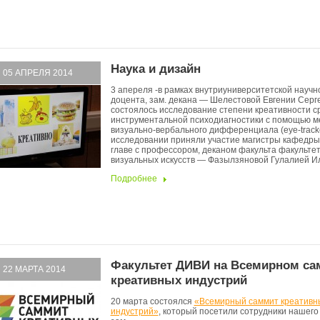
Наука и дизайн
05 АПРЕЛЯ 2014
3 апереля -в рамках внутриуниверситетской науч
доцента, зам. декана — Шелестовой Евгении Серг
состоялось исследование степени креативности с
инструментальной психодиагностики с помощью м
визуально-вербального дифференциала (eye-tracke
исследовании приняли участие магистры кафедры
главе с профессором, деканом факульта факульте
визуальных искусств — Фазылзяновой Гулалией Ил
Подробнее
Факультет ДИВИ на Всемирном са
22 МАРТА 2014
креативных индустрий
20 марта состоялся
«Всемирный саммит креативн
индустрий»
, который посетили сотрудники нашего