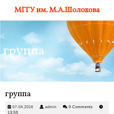
Skip
МГГУ им. М.А.Шолохова
to
content
группа
группа
07.04.2016
admin
07.04.2016
admin
0 Comments
13:59