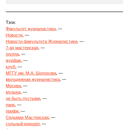
Тэги:
Факультет журналистики
, —
Новости
, —
Новости факультета Журналистики
, —
7-ая мастерская
, —
группа
,
—
журфак
, —
клуб
, —
МГГУ им. М.А. Шолохова
, —
молодежная журналистика
, —
Москва
, —
музыка
, —
не быть пустыми
, —
панк
, —
профи
, —
Седьмая Мастерская
, —
сольный концерт
, —