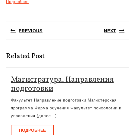
Подробнее
Навигация
по
PREVIOUS
NEXT
записям
Предыдущая
Следующая
запись:
запись:
Related Post
Магистратура. Направления
Магистратура.
подготовки
Направления
Факультет Направление подготовки Магистерская
подготовки
программа Форма обучения Факультет психологии и
управления (далее…)
ПОДРОБНЕЕ
ПОДРОБНЕЕ