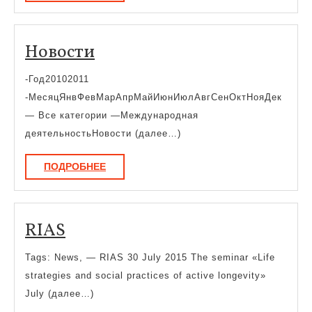
Новости
Новости
-Год20102011
-МесяцЯнвФевМарАпрМайИюнИюлАвгСенОктНояДек
— Все категории —Международная
деятельностьНовости (далее…)
ПОДРОБНЕЕ
ПОДРОБНЕЕ
RIAS
RIAS
Tags: News, — RIAS 30 July 2015 The seminar «Life
strategies and social practices of active longevity»
July (далее…)