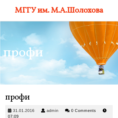
Skip
МГГУ им. М.А.Шолохова
to
content
профи
профи
31.01.2016
admin
31.01.2016
admin
0 Comments
07:09