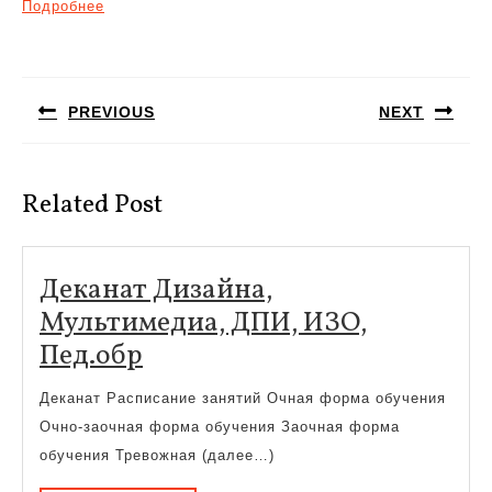
Подробнее
Навигация
по
PREVIOUS
NEXT
записям
Предыдущая
Следующая
запись:
запись:
Related Post
Деканат Дизайна,
Мультимедиа, ДПИ, ИЗО,
Деканат
Пед.обр
Дизайна,
Деканат Расписание занятий Очная форма обучения
Мультимедиа,
Очно-заочная форма обучения Заочная форма
ДПИ,
обучения Тревожная (далее…)
ИЗО,