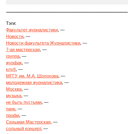
Тэги:
Факультет журналистики
, —
Новости
, —
Новости факультета Журналистики
, —
7-ая мастерская
, —
группа
,
—
журфак
, —
клуб
, —
МГГУ им. М.А. Шолохова
, —
молодежная журналистика
, —
Москва
, —
музыка
, —
не быть пустыми
, —
панк
, —
профи
, —
Седьмая Мастерская
, —
сольный концерт
, —