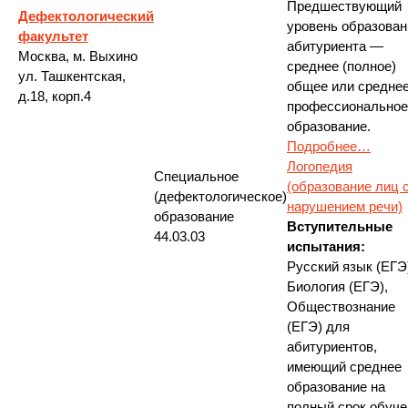
Предшествующий
Дефектологический
уровень образован
факультет
абитуриента —
Москва, м. Выхино
среднее (полное)
ул. Ташкентская,
общее или средне
д.18,
корп.4
профессиональное
образование.
Подробнее…
Логопедия
Специальное
(образование лиц 
(дефектологическое)
нарушением речи)
образование
Вступительные
44.03.03
испытания:
Русский язык (ЕГЭ
Биология (ЕГЭ),
Обществознание
(ЕГЭ) для
абитуриентов,
имеющий среднее
образование на
полный срок обуче