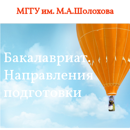
Skip
МГГУ им. М.А.Шолохова
to
content
Бакалавриат.
Направления
подготовки