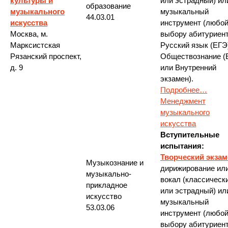
культуры и
или эстрадный) ил
образование
музыкального
музыкальный
44.03.01
искусства
инструмент (любой
Москва, м.
выбору абитуриент
Марксистская
Русский язык (ЕГЭ
Рязанский проспект,
Обществознание (
д. 9
или Внутренний
экзамен).
Подробнее…
Менеджмент
музыкального
искусства
Вступительные
испытания:
Творческий экзам
Музыкознание и
дирижирование ил
музыкально-
вокал (классическ
прикладное
или эстрадный) ил
искусство
музыкальный
53.03.06
инструмент (любой
выбору абитуриент