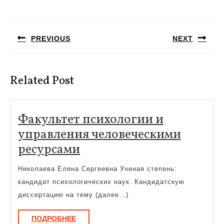
Навигация
по
PREVIOUS
NEXT
записям
Предыдущая
Следующая
запись:
запись:
Related Post
Факультет психологии и
управления человеческими
Факультет
ресурсами
психологии
Николаева Елена Сергеевна Ученая степень:
и
кандидат психологических наук. Кандидатскую
управления
диссертацию на тему (далее…)
человеческими
ПОДРОБНЕЕ
ПОДРОБНЕЕ