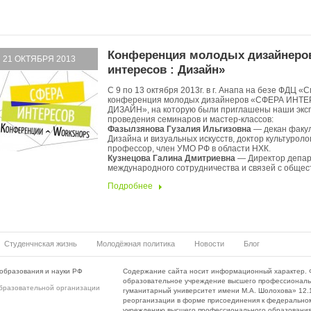
Конференция молодых дизайнеро
21 ОКТЯБРЯ 2013
интересов : Дизайн»
С 9 по 13 октября 2013г. в г. Анапа на безе ФДЦ 
конференция молодых дизайнеров «СФЕРА ИНТЕ
ДИЗАЙН», на которую были приглашены наши экс
проведения семинаров и мастер-классов:
Фазылзянова Гузалия Ильгизовна
— декан факу
Дизайна и визуальных искусств, доктор культуроло
профессор, член УМО РФ в области НХК.
Кузнецова Галина Дмитриевна
— Директор депа
международного сотрудничества и связей с общес
Подробнее
Студенчнская жизнь
Молодёжная политика
Новости
Блог
образования и науки РФ
Содержание сайта носит информационный характер. 
образовательное учреждение высшего профессиональ
бразовательной организации
гуманитарный университет имени М.А. Шолохова» 12.10
реорганизации в форме присоединения к федерально
учреждению высшего профессионального образования 