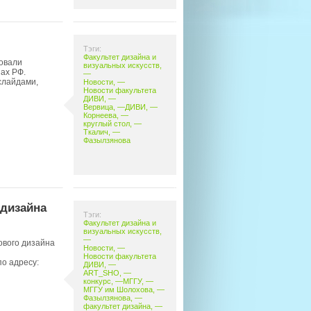
Тэги:
Факультет дизайна и
ровали
визуальных искусств
,
ах РФ.
—
слайдами,
Новости
, —
Новости факультета
ДИВИ
, —
Вервица
, —
ДИВИ
, —
Корнеева
, —
круглый стол
, —
Ткалич
, —
Фазылзянова
 дизайна
Тэги:
Факультет дизайна и
визуальных искусств
,
—
ового дизайна
Новости
, —
Новости факультета
о адресу:
ДИВИ
, —
ART_SHO
, —
конкурс
, —
МГГУ
, —
МГГУ им Шолохова
, —
Фазылзянова
, —
факультет дизайна
, —