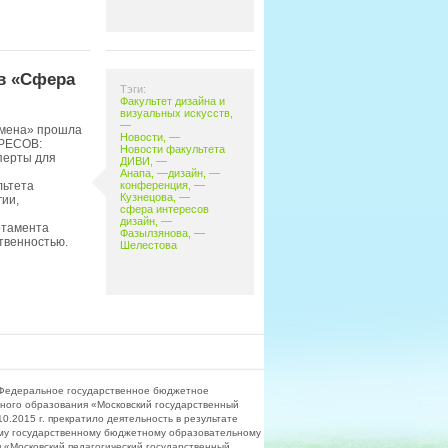
в «Сфера
Тэги:
Факультет дизайна и
визуальных искусств
,
—
«Смена» прошла
Новости
, —
РЕСОВ:
Новости факультета
перты для
ДИВИ
, —
Анапа
, —
дизайн
, —
конференция
, —
льтета
Кузнецова
, —
гии,
сфера интересов
дизайн
, —
ртамента
Фазылзянова
, —
твенностью.
Шелестова
Федеральное государственное бюджетное
ного образования «Московский государственный
.2015 г. прекратило деятельность в результате
му государственному бюджетному образовательному
«Московский педагогический государственный