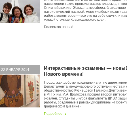
наши колеги также провели мастер-классы для во
Олимпийских игр. Жаркая атмосфера, благодушие
патриотический настрой, море улыбок и позитиваа
работа волонтеров — все это на себе ощутили наш
жаркой столице Краснодарского края.
Болеем за наших! —
Интерактивные экзамены — новы
22 ЯНВАРЯ 2014
Нового времени!
Продолжая добрую традицию начатую директоро
Департамента международного сотрудничества и с
общественностью Кузнецовой Галиной Дмитриевно
в МГГУ им. М.А. Шолохова прошел второй интера
экзамен. Студенты 5 курса факультета ДИВИ защ
работы, созданные в рамках дисциплины «Проект
графическом дизайне».
Подробнее