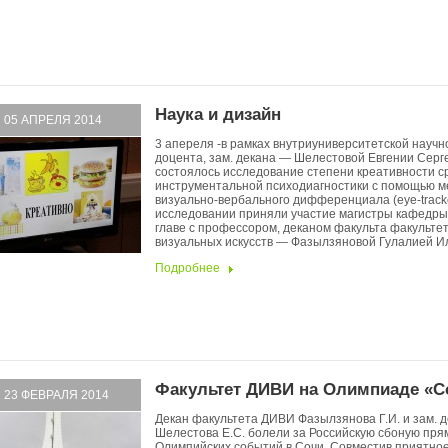
Наука и дизайн
05 АПРЕЛЯ 2014
3 апереля -в рамках внутриуниверситетской науч
доцента, зам. декана — Шелестовой Евгении Серг
состоялось исследование степени креативности с
инструментальной психодиагностики с помощью м
визуально-вербального дифференциала (eye-tracke
исследовании приняли участие магистры кафедры
главе с профессором, деканом факульта факульте
визуальных искусств — Фазылзяновой Гулалией Ил
Подробнее
Факультет ДИВИ на Олимпиаде «С
23 ФЕВРАЛЯ 2014
Декан факультета ДИВИ Фазылзянова Г.И. и зам. 
Шелестова Е.С. болели за Российскую сбоную пря
Олимпийских событий в Сочи. Совместив приятно