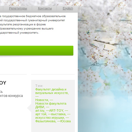
Репетиторы
Контакты
English
TOY
Тэги:
Факультет дизайна и
сь
визуальных искусств
,
нтов конкурса
—
Новости
, —
Новости факультета
ДИВИ
, —
art toy
, —
ART-TOY
,
—
арт той
, —
выставка
, —
искусство игрушки
, —
Фазылзянова
, —
Юсова