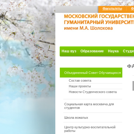
Факультеты
Ф
Наш вуз
Образование
Наука
Студе
Ф
Объединенный Совет Обучающихся
Состав совета
Наши проекты
Новости Студенческого совета
Социальная карта москвича для
студентов
Школа вожатых
Центр культурно-воспитательной
работы