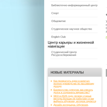
Библиотечно-информационный центр
Спорт
Общежитие
Студенческое научное общество
English Club
Центр карьеры и жизненной
навигации
Студенческий Центр
Ресурсосбережения
НОВЫЕ МАТЕРИАЛЫ
Как превратить идеи в капитал:
полное руководство по пассивному
доходу
Банкротство супругов: как списать
долги и сохранить имущество?
SEO в 2026 году: почему старые
методы больше не работают и как
выбрать обучение, которое окупится
Дизайн интерьера: Обучение,