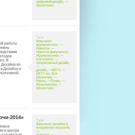
цифровой дизайн
, —
Шелестова
Тэги:
Факультет
ной работы
журналистики
, —
еевны
Новости
, —
редствами
Новости факультета
Журналистики
, —
етодов
eye-tracker
, —
r). В
генеративный дизайн
,
 Дизайна во
—
та Дизайна и
дизайн
, —
МГГУ
, —
ьгизовной.
МГГУ им. М.А.
Шолохова
, —
Наука
, —
Огнев
, —
Фазылзянова
, —
Шелестова
очи-2014»
Тэги:
Факультет дизайна и
декана
визуальных искусств
,
мо в центре
—
е с полезным
Новости
, —