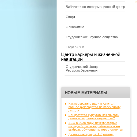
Библиотечно-информационный центр
Спорт
Общежитие
Студенческое научное общество
English Club
Центр карьеры и жизненной
навигации
Студенческий Центр
Ресурсосбережения
НОВЫЕ МАТЕРИАЛЫ
Как превратить идеи в капитал:
полное руководство по пассивному
доходу
Банкротство супругов: как списать
долги и сохранить имущество?
SEO в 2026 году: почему старые
методы больше не работают и как
выбрать обучение, которое окупится
Дизайн интерьера: Обучение,