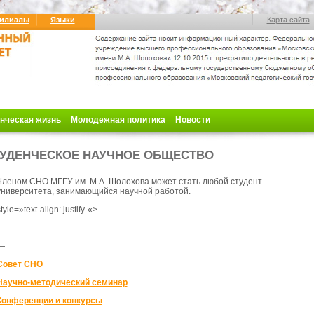
илиалы
Языки
Карта сайта
нческая жизнь
Молодежная политика
Новости
УДЕНЧЕСКОЕ НАУЧНОЕ ОБЩЕСТВО
Членом СНО МГГУ им. М.А. Шолохова может стать любой студент
университета, занимающийся научной работой.
tyle=»text-align: justify-«> —
—
—
Совет СНО
Научно-методический семинар
Конференции и конкурсы