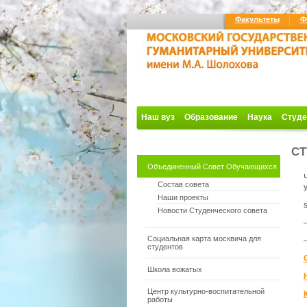
Факультеты
Ф
Наш вуз
Образование
Наука
Студе
СТ
Объединенный Совет Обучающихся
Состав совета
Наши проекты
s
Новости Студенческого совета
Социальная карта москвича для
студентов
Школа вожатых
Центр культурно-воспитательной
работы