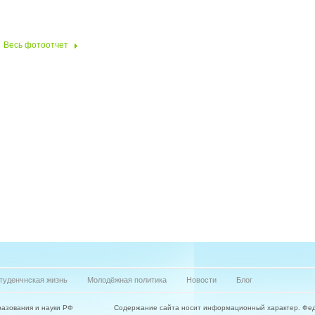
Весь фотоотчет
туденчнская жизнь
Молодёжная политика
Новости
Блог
азования и науки РФ
Содержание сайта носит информационный характер. Фе