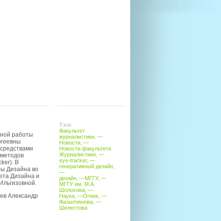
Тэги:
Факультет
чной работы
журналистики
, —
ргеевны
Новости
, —
 средствами
Новости факультета
Журналистики
, —
 методов
eye-tracker
, —
ker). В
генеративный дизайн
,
ры Дизайна во
—
ета Дизайна и
дизайн
, —
МГГУ
, —
Ильгизовной.
МГГУ им. М.А.
Шолохова
, —
нев Александр
Наука
, —
Огнев
, —
Фазылзянова
, —
Шелестова