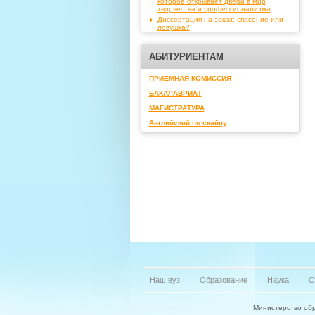
которое открывает двери в мир
творчества и профессионализма
Диссертация на заказ: спасение или
ловушка?
АБИТУРИЕНТАМ
ПРИЕМНАЯ КОМИССИЯ
БАКАЛАВРИАТ
МАГИСТРАТУРА
Английский по скайпу
Наш вуз
Образование
Наука
С
Министерство обр