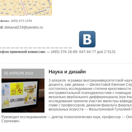
ефоны:
(495) 672-1250
l:
dekanat219@yandex.ru
 — — — — — — — — — — — — — — — —
ефон приемной комиссии: —
(495) 376-16-68- 647-44-77 доб.1*3131
Наука и дизайн
05 АПРЕЛЯ 2014
3 апереля -в рамках внутриуниверситетской нау
доцента, зам. декана — Шелестовой Евгении Се
состоялось исследование степени креативности
инструментальной психодиагностики с помощью
визуально-вербального дифференциала (eye-trac
исследовании приняли участие магистры кафед
главе с профессором, деканом факульта факульт
визуальных искусств — Фазылзяновой Гулалией 
Руководил исследованием — доктор психологических наук, профессор — Ог
Сергеевич.