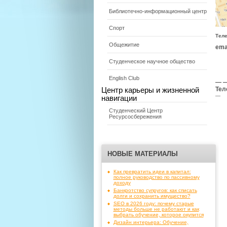
Библиотечно-информационный центр
Спорт
Тел
Общежитие
emai
Студенческое научное общество
English Club
— —
Тел
Центр карьеры и жизненной
—
навигации
Студенческий Центр
Ресурсосбережения
НОВЫЕ МАТЕРИАЛЫ
Как превратить идеи в капитал:
полное руководство по пассивному
доходу
Банкротство супругов: как списать
долги и сохранить имущество?
SEO в 2026 году: почему старые
методы больше не работают и как
выбрать обучение, которое окупится
Дизайн интерьера: Обучение,