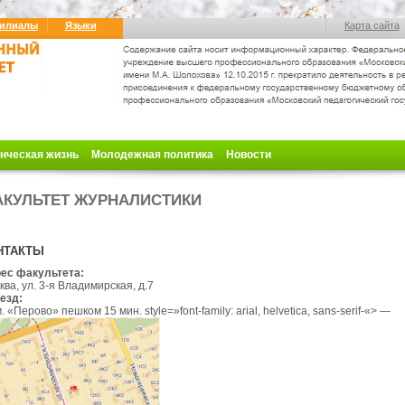
илиалы
Языки
Карта сайта
нческая жизнь
Молодежная политика
Новости
КУЛЬТЕТ ЖУРНАЛИСТИКИ
НТАКТЫ
ес факультета:
ва, ул. 3-я Владимирская, д.7
езд:
 м. «Перово» пешком 15 мин
.
style=»font-family: arial, helvetica, sans-serif-«> —