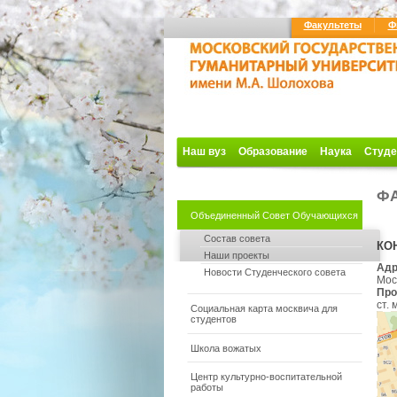
Факультеты
Ф
Наш вуз
Образование
Наука
Студе
ФА
Объединенный Совет Обучающихся
Состав совета
КО
Наши проекты
Адр
Новости Студенческого совета
Моск
Про
ст.
Социальная карта москвича для
студентов
Школа вожатых
Центр культурно-воспитательной
работы