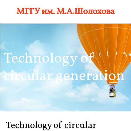
Skip
МГГУ им. М.А.Шолохова
to
content
Technology of
circular generation
Technology of circular