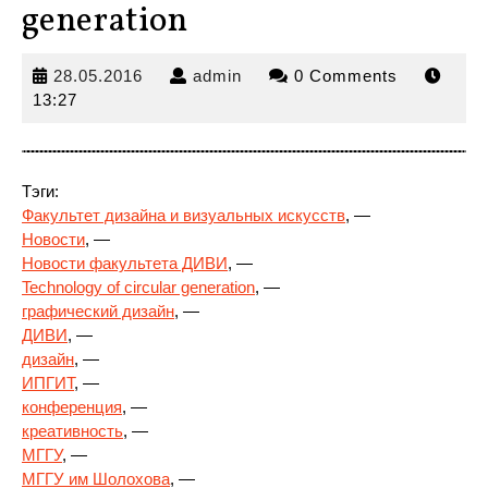
generation
28.05.2016
admin
28.05.2016
admin
0 Comments
13:27
Тэги:
Факультет дизайна и визуальных искусств
, —
Новости
, —
Новости факультета ДИВИ
, —
Technology of circular
generation
, —
графический дизайн
, —
ДИВИ
, —
дизайн
, —
ИПГИТ
, —
конференция
, —
креативность
, —
МГГУ
, —
МГГУ им Шолохова
, —