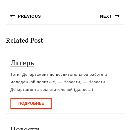
Навигация
по
PREVIOUS
NEXT
записям
Предыдущая
Следующая
запись:
запись:
Related Post
Лагерь
Лагерь
Тэги: Департамент по воспитательной работе и
молодёжной политике, — Новости, — Новости
Департамента воспитательной (далее…)
ПОДРОБНЕЕ
ПОДРОБНЕЕ
Новости
Новости