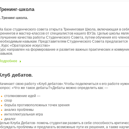
Тренинг-школа
1
.Тренинг-школа.
На базе студенческого совета открыта Тренинговая Школа, включающая в себ
тренингов и мастер-классов от специалистов нашего ВУЗа. Целью школы явля
улучшение качества работы Студенческого Совета, путем обучения его члено
необходимым навыкам. Представителям Студенческого Совета предлагается 
1.Курс «Ораторское искусство»
Курс направлен на формирование и развитие важных практических и коммуни
навыков.
Подробнее
Клуб дебатов.
Начинает свою работу «Клуб дебатов».Чтобы подключиться к его работе нужн
вопрос: «Что же такое дебаты?»Дебаты можно определить как: —
столкновение идей —
спор
борьба противоположных точек зрения
анализ проблемы
интеллектуальная игра
диалог
Целью Клуба Дебатов- помочь студентам развить в себе способность критичес
обсуждать проблемы и предлагать возможные пути их решения, а также науч