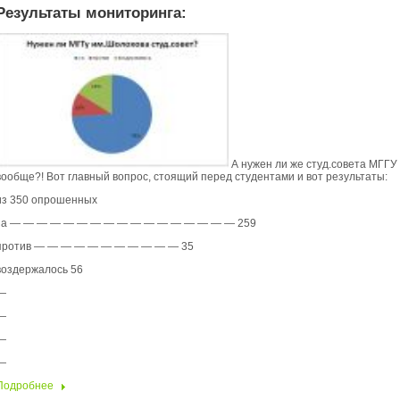
Результаты мониторинга:
А нужен ли же студ.совета МГГУ
вообще?! Вот главный вопрос, стоящий перед студентами и вот результаты:
из 350 опрошенных
за — — — — — — — — — — — — — — —
— — 259
против — — — — — — — — — — —
35
воздержалось
56
—
—
—
—
Подробнее