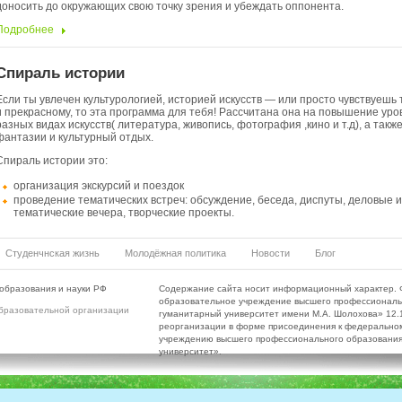
доносить до окружающих свою точку зрения и убеждать оппонента.
Подробнее
Спираль истории
Если ты увлечен культурологией, историей искусств — или просто чувствуешь т
и прекрасному, то эта программа для тебя! Рассчитана она на повышение уро
разных видах искусств( литература, живопись, фотография ,кино и т.д), а такж
фантазии и культурный отдых.
Спираль истории это:
организация экскурсий и поездок
проведение тематических встреч: обсуждение, беседа, диспуты, деловые
тематические вечера, творческие проекты.
Студенчнская жизнь
Молодёжная политика
Новости
Блог
образования и науки РФ
Содержание сайта носит информационный характер. 
образовательное учреждение высшего профессиональ
бразовательной организации
гуманитарный университет имени М.А. Шолохова» 12.10
реорганизации в форме присоединения к федерально
учреждению высшего профессионального образования 
университет».