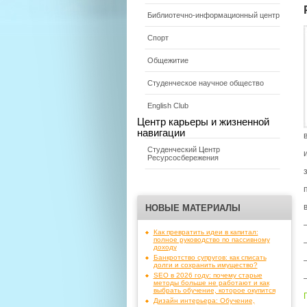
Библиотечно-информационный центр
Спорт
Общежитие
Студенческое научное общество
English Club
Центр карьеры и жизненной
навигации
Студенческий Центр
Ресурсосбережения
НОВЫЕ МАТЕРИАЛЫ
Как превратить идеи в капитал:
полное руководство по пассивному
доходу
Банкротство супругов: как списать
долги и сохранить имущество?
SEO в 2026 году: почему старые
методы больше не работают и как
выбрать обучение, которое окупится
Дизайн интерьера: Обучение,