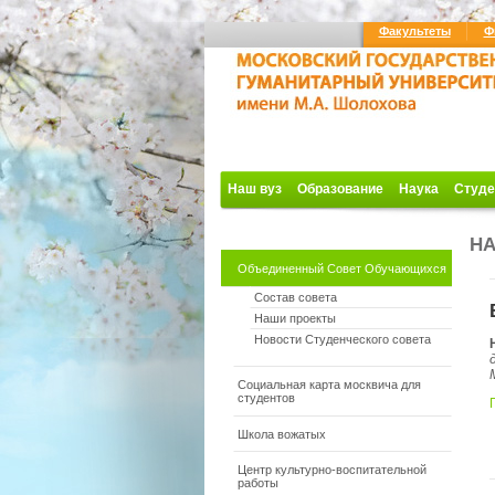
Факультеты
Ф
Наш вуз
Образование
Наука
Студе
Н
Объединенный Совет Обучающихся
Состав совета
Наши проекты
Новости Студенческого совета
Социальная карта москвича для
студентов
Школа вожатых
Центр культурно-воспитательной
работы