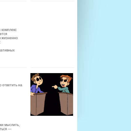
я комплекс
ется
в жизненно
:
кативных
о ответить на
ки мыслить,
иться —