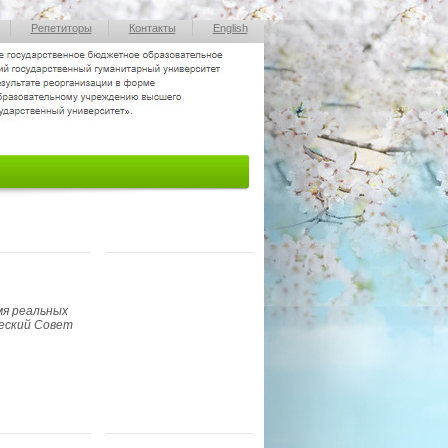
Репетиторы
Контакты
English
мя реальных
еский Совет