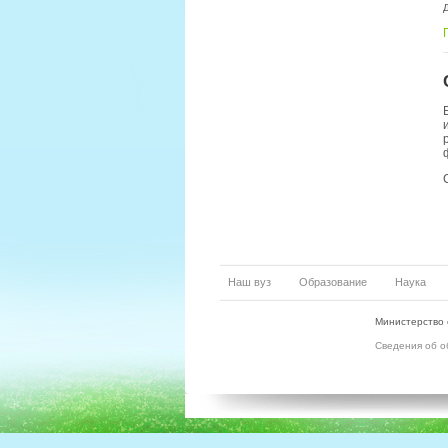
Наш вуз
Образование
Наука
Министерство 
Сведения об о