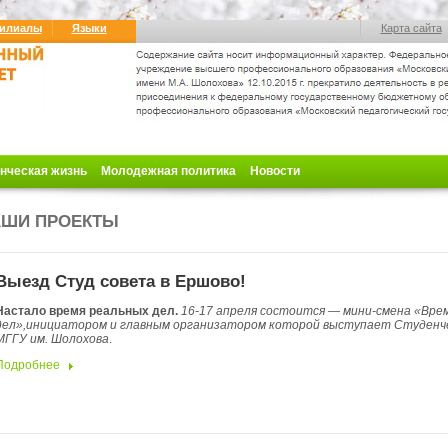
илиалы
Языки
Карта сайта
нческая жизнь
Молодежная политика
Новости
АШИ ПРОЕКТЫ
Выезд Студ совета в Ершово!
Настало время реальных дел.
16-17 апреля состоится
—
мини-смена «Вре
дел»,инициатором и главным организатором которой выступает Студенч
МГГУ им. Шолохова
.
Подробнее