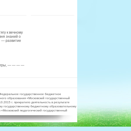
ягу к вечному
вня знаний о
е — развитие
 игры, — — — —
Федеральное государственное бюджетное
ного образования «Московский государственный
.2015 г. прекратило деятельность в результате
му государственному бюджетному образовательному
«Московский педагогический государственный