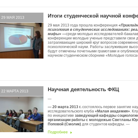
Итоги студенческой научной конф
29 МАЯ 2013
29 мая 2013 года прошла конференция
«Приклад
психология в студенческих исследованиях: ре
мифы» —
среди молодых исследователей-бакалав
конференции молодые ученые представили свои 
затрагивающие широкий круг вопросов современн
психологической науки. Работы заслужившие высо
будут отмечены почетными грамотами и опублико
научном студенческом сборнике «Молодые голоса
Научная деятельность ФКЦ
22 МАРТА 2013
—
— 20 марта 2013 г.
состоялось первое занятие нау
исследовательского клуба
«Малая академия»
. Кл
по инициативе
заведующей кафедры социологии
организации работы с молодежью Светланы Ю
Поповой (Смолик)
для студентов кафедры. —
Подробнее