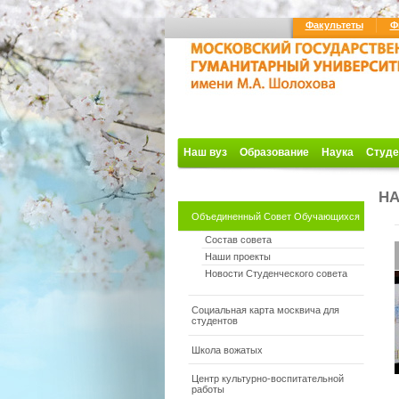
Факультеты
Ф
Наш вуз
Образование
Наука
Студе
НА
Объединенный Совет Обучающихся
Состав совета
Наши проекты
Новости Студенческого совета
Социальная карта москвича для
студентов
Школа вожатых
Центр культурно-воспитательной
работы