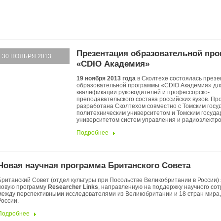
Презентация образовательной пр
30 НОЯБРЯ 2013
«CDIO Академия»
19 ноября 2013 года
в Сколтехе состоялась презе
образовательной программы «CDIO Академия» д
квалификации руководителей и профессорско-
преподавательского состава российских вузов. Пр
разработана Сколтехом совместно с Томским гос
политехническим университетом и Томским госуд
университетом систем управления и радиоэлектро
Подробнее
Новая научная программа Британского Совета
Британский Совет (отдел культуры при Посольстве Великобритании в России) 
новую программу
Researcher Links
, направленную на поддержку научного со
между перспективными исследователями из Великобритании и 18 стран мира, 
России.
Подробнее