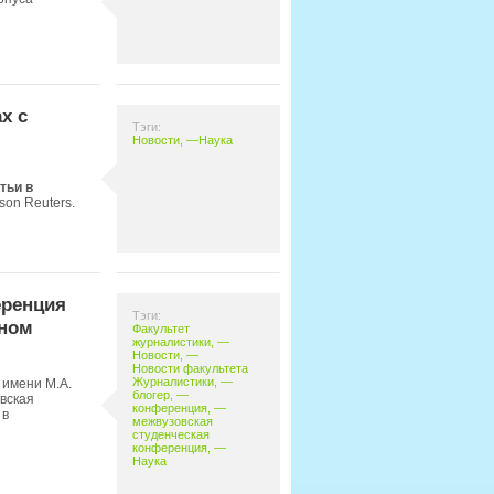
х с
Тэги:
Новости
, —
Наука
тьи в
on Reuters.
еренция
Тэги:
нном
Факультет
журналистики
, —
Новости
, —
Новости факультета
Журналистики
, —
 имени М.А.
блогер
, —
вская
конференция
, —
 в
межвузовская
студенческая
конференция
, —
Наука