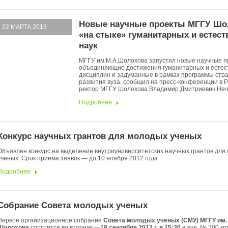
Новые научные проекты МГГУ Шо
22 МАРТА 2013
«на стыке» гуманитарных и естес
наук
МГГУ им.М.А.Шолохова запустил новые научные п
объединяющие достижения гуманитарных и естес
дисциплин и задуманные в рамках программы стра
развития вуза, сообщил на пресс-конференции в 
ректор МГГУ Шолохова Владимир Дмитриевич Неч
Подробнее
Конкурс научных грантов для молодых ученых
Объявлен конкурс на выделение внутриуниверситетских научных грантов для
ученых. Срок приема заявок — до 10 ноября 2012 года.
Подробнее
Собрание Совета молодых ученых
Первое организационное собрание
Совета молодых ученых (СМУ) МГГУ им. 
Шолохова
состоится во вторник —
18 сентября 2012 г. в 15:30
в ауд. № 200 ко