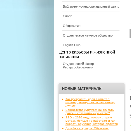
Библиотечно-информационный центр
Спорт
Общежитие
Студенческое научное общество
English Club
Центр карьеры и жизненной
навигации
Студенческий Центр
Ресурсосбережения
НОВЫЕ МАТЕРИАЛЫ
Как превратить идеи в капитал:
полное руководство по пассивному
доходу
Банкротство супругов: как списать
долги и сохранить имущество?
SEO в 2026 году: почему старые
методы больше не работают и как
выбрать обучение, которое окупится
Дизайн интерьера: Обучение,