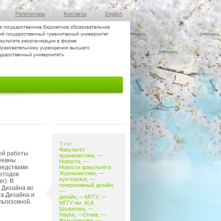
Репетиторы
Контакты
English
Тэги:
Факультет
ной работы
журналистики
, —
еевны
Новости
, —
редствами
Новости факультета
Журналистики
, —
етодов
eye-tracker
, —
r). В
генеративный
дизайн
,
 Дизайна во
—
та Дизайна и
дизайн
, —
МГГУ
, —
ьгизовной.
МГГУ им. М.А.
Шолохова
, —
Наука
, —
Огнев
, —
Фазылзянова
, —