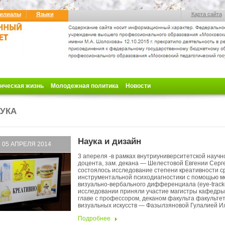
илиалы
Языки
Карта сайта
нческая жизнь
Молодежная политика
Новости
УКА
Наука и дизайн
05 АПРЕЛЯ 2014
3 апереля -в рамках внутриуниверситетской науч
доцента, зам. декана — Шелестовой Евгении Серг
состоялось исследование степени креативности с
инструментальной психодиагностики с помощью м
визуально-вербального дифференциала (eye-tracke
исследовании приняли участие магистры кафедры
главе с профессором, деканом факульта факульте
визуальных искусств — Фазылзяновой Гулалией Ил
Подробнее