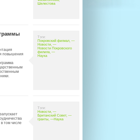
Шелестова
ограммы
Тэги:
Покровский филиал
, —
Новости
, —
Новости Покровского
нтация
филила
, —
ля повышения
Наука
ограмма
ударственным
арственным
ники.
Тэги:
Новости
, —
запускает
Британский Совет
, —
трудничества
гранты
, —
Наука
в том числе