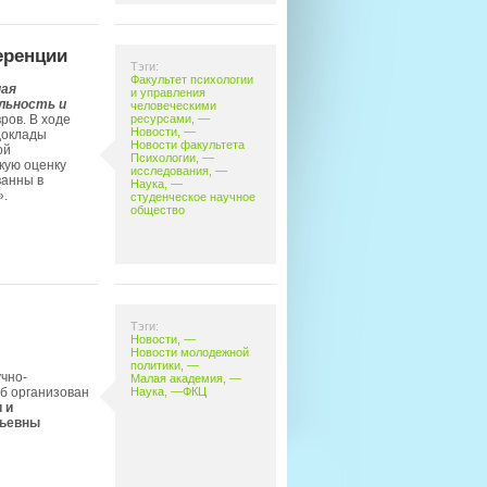
еренции
Тэги:
Факультет психологии
ная
и управления
альность и
человеческими
ров. В ходе
ресурсами
, —
Новости
, —
доклады
Новости факультета
ой
Психологии
, —
кую оценку
исследования
, —
ванны в
Наука
, —
».
студенческое научное
общество
Тэги:
Новости
, —
Новости молодежной
политики
, —
чно-
Малая академия
, —
уб организован
Наука
, —
ФКЦ
 и
рьевны