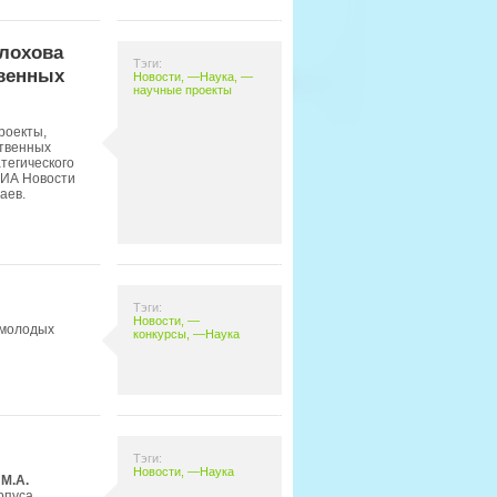
лохова
Тэги:
твенных
Новости
, —
Наука
, —
научные проекты
роекты,
твенных
тегического
РИА Новости
аев.
Тэги:
Новости
, —
 молодых
конкурсы
, —
Наука
Тэги:
Новости
, —
Наука
М.А.
рпуса