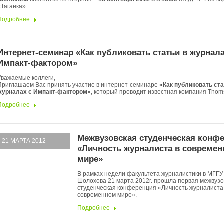
«Таганка».
Подробнее
Интернет-семинар «Как публиковать статьи в журнала
Импакт-фактором»
Уважаемые коллеги,
Приглашаем Вас принять участие в интернет-семинаре
«Как публиковать ста
журналах с Импакт-фактором»
, который проводит известная компания Thoms
Подробнее
Межвузовская студенческая конф
21 МАРТА 2012
«Личность журналиста в совреме
мире»
В рамках недели факультета журналистики в МГГУ
Шолохова 21 марта 2012г. прошла первая межвузо
студенческая конференция «Личность журналиста
современном мире».
Подробнее