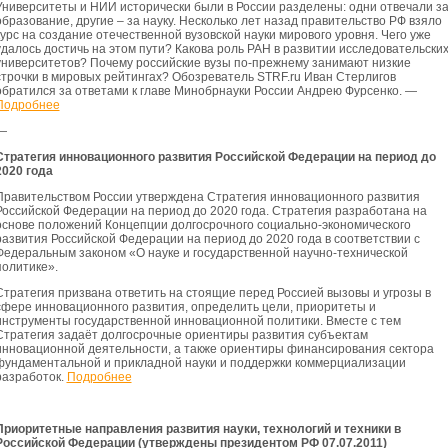
Университеты и НИИ исторически были в России разделены: одни отвечали з
образование, другие – за науку. Несколько лет назад правительство РФ взяло
курс на создание отечественной вузовской науки мирового уровня. Чего уже
удалось достичь на этом пути? Какова роль РАН в развитии исследовательски
университетов? Почему российские вузы по-прежнему занимают низкие
строчки в мировых рейтингах? Обозреватель STRF.ru Иван Стерлигов
обратился за ответами к главе Минобрнауки России Андрею Фурсенко. —
Подробнее
—
Стратегия инновационного развития Российской Федерации на период до
2020 года
Правительством России утверждена Стратегия инновационного развития
Российской Федерации на период до 2020 года. Стратегия разработана на
основе положений Концепции долгосрочного социально-экономического
развития Российской Федерации на период до 2020 года в соответствии с
Федеральным законом «О науке и государственной научно-технической
политике».
Стратегия призвана ответить на стоящие перед Россией вызовы и угрозы в
сфере инновационного развития, определить цели, приоритеты и
инструменты государственной инновационной политики. Вместе с тем
Стратегия задаёт долгосрочные ориентиры развития субъектам
инновационной деятельности, а также ориентиры финансирования сектора
фундаментальной и прикладной науки и поддержки коммерциализации
разработок.
Подробнее
Приоритетные направления развития науки, технологий и техники в
Российской Федерации (утверждены президентом РФ 07.07.2011)