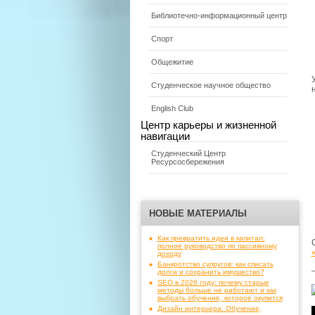
Библиотечно-информационный центр
Спорт
Общежитие
Студенческое научное общество
English Club
Центр карьеры и жизненной
навигации
Студенческий Центр
Ресурсосбережения
НОВЫЕ МАТЕРИАЛЫ
Как превратить идеи в капитал:
полное руководство по пассивному
доходу
Банкротство супругов: как списать
долги и сохранить имущество?
SEO в 2026 году: почему старые
методы больше не работают и как
выбрать обучение, которое окупится
Дизайн интерьера: Обучение,