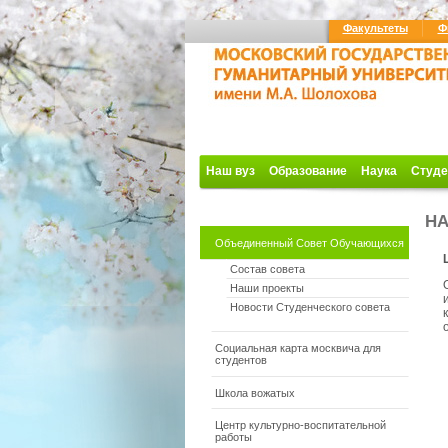
Факультеты
Ф
Наш вуз
Образование
Наука
Студе
НА
Объединенный Совет Обучающихся
Состав совета
Наши проекты
Новости Студенческого совета
Социальная карта москвича для
студентов
Школа вожатых
Центр культурно-воспитательной
работы