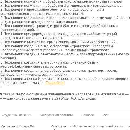
16. Технологии получения и обработки конструкционных наноматериалов.
17. Технологии получения и обработки функциональных наноматериалов.
18. Технологии и программное обеспечение распределенных и
высокопроизводительных вычислительных систем.
19. Технологии мониторинга и прогнозирования состояния окружающей среды
предотвращения и ликвидации ее загрязнения.
20. Технологии поиска, разведки, разработки месторождений полезных
ископаемых и их добычи.
21. Технологии предупреждения и ликвидации чрезвычайных ситуаций
природного и техногенного характера.
22. Технологии снижения потерь от социально значимых заболеваний.
23. Технологии создания высокоскоростных транспортных средств и
интеллектуальных систем управления новыми видами транспорта.
24. Технологии создания ракетно-космической и транспортной техники нового
поколения.
25. Технологии создания электронной компонентной базы и
энергоэффективных световых устройств.
26. Технологии создания энергосберегающих систем транспортировки,
распределения и использования энергии.
27. Технологии энергоэффективного производства и преобразования энергии
на органическом топливе. —
Подробнее
—
Зеленым цветом
-отмечены приоритетные направления и -критические —
— — технологии развиваемые в МГГУ им. М.А. Шолохова.
Студенчнская жизнь
Молодёжная политика
Новости
Блог
образования и науки РФ
Содержание сайта носит информационный характер. 