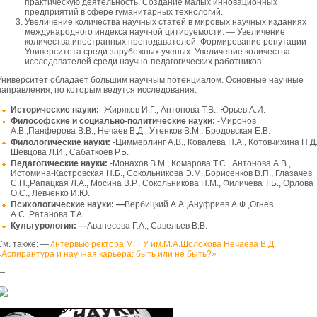
практическую деятельность. Создание малых инновационных
предприятий в сфере гуманитарных технологий.
Увеличение количества научных статей в мировых научных изданиях
международного индекса научной цитируемости. — Увеличение
количества иностранных преподавателей. Формирование репутации
Университета среди зарубежных ученых. Увеличение количества
исследователей среди научно-педагогических работников.
Университет обладает большим научным потенциалом. Основные научные
направления, по которым ведутся исследования:
Исторические науки:
-Жиряков И.Г., Антонова Т.В., Юрьев А.И.
Философские и социально-политические науки:
-Миронов
А.В.,Панферова В.В., Нечаев В.Д., Утенков В.М., Бродовская Е.В.
Филологические науки:
-Циммерлинг А.В., Ковалева Н.А., Котовчихина Н.Д.
Шевцова Л.И., Сабаткоев Р.Б.
Педагогические науки:
-Монахов В.М., Комарова Т.С., Антонова А.В.,
Истомина-Кастровская Н.Б., Сокольникова Э.М.,Борисенков В.П., Глазачев
С.Н.,Рапацкая Л.А., Мосина В.Р., Сокольникова Н.М., Филичева Т.Б., Орлова
О.С., Левченко И.Ю.
Психологические науки: —
Вербицкий А.А.,Ануфриев А.Ф.,Огнев
А.С.,Ратанова Т.А.
Культурология: —
Аванесова Г.А., Савельев В.В.
См. также: —
Интервью ректора МГГУ им.М.А.Шолохова Нечаева В.Д.
«Аспирантура и научная карьера: быть или не быть?»
—