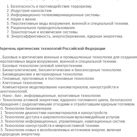
Безопасность и противодействие терроризму
.
Индустрия наносистем.
Информационно-телекоммуникационные системы.
Науки о жизни.
Перспективные виды вооружения, военной и специальной техники.
Рациональное природопользование.
Транспортные и космические системы.
Энергоэффективность, энергосбережение, ядерная энергетика.
Перечень критических технологий Российской Федерации
1. Базовые и критические военные и промышленные технологии для создания
перспективных видов вооружения, военной и специальной техники.
2. Базовые технологии силовой электротехники.
3. Биокаталитические, биосинтетические и биосенсорные технологии.
4. Биомедицинские и ветеринарные технологии.
5. Геномные, протеомные и постгеномные технологии.
6. Клеточные технологии.
7. Компьютерное моделирование наноматериалов, наноустройств и
нанотехнологий.
8. Нано-, био-, информационные, когнитивные технологии.
9. Технологии атомной энергетики, ядерного топливного цикла, безопасного
обращения с радиоактивными отходами и отработавшим ядерным топливом.
10. Технологии биоинженерии.
11. Технологии диагностики наноматериалов и наноустройств.
12. Технологии доступа к широкополосным мультимедийным услугам.
13. Технологии информационных, управляющих, навигационных систем.
14. Технологии наноустройств и микросистемной техники.
15. Технологии новых и возобновляемых источников энергии, включая
водородную энергетику.