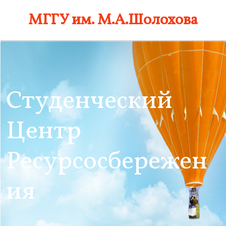
Skip
МГГУ им. М.А.Шолохова
to
content
Студенческий
Центр
Ресурсосбережен
ия