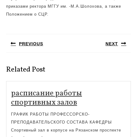
приказами ректора МГГУ им. -М.А.Шолохова, а также
Положением о СЦР.
Навигация
по
PREVIOUS
NEXT
записям
Предыдущая
Следующая
запись:
запись:
Related Post
расписание работы
расписание
спортивных залов
работы
ГРАФИК РАБОТЫ ПРОФЕССОРСКО-
спортивных
ПРЕПОДАВАТЕЛЬСКОГО СОСТАВА КАФЕДРЫ
залов
Спортивный зал в корпусе на Рязанском проспекте