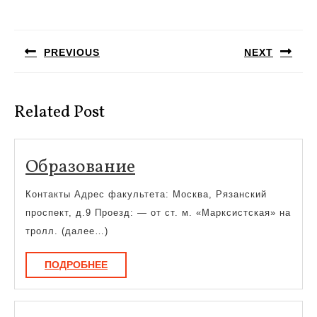
Навигация
по
PREVIOUS
NEXT
записям
Предыдущая
Следующая
запись:
запись:
Related Post
Образование
Образование
Контакты Адрес факультета: Москва, Рязанский
проспект, д.9 Проезд: — от ст. м. «Марксистская» на
тролл. (далее…)
ПОДРОБНЕЕ
ПОДРОБНЕЕ