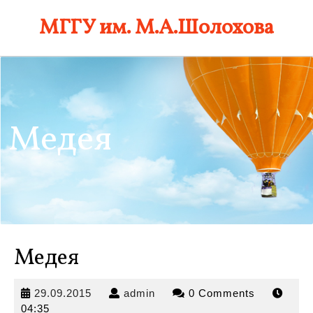
Skip
МГГУ им. М.А.Шолохова
to
content
Медея
Медея
29.09.2015
admin
29.09.2015
admin
0 Comments
04:35