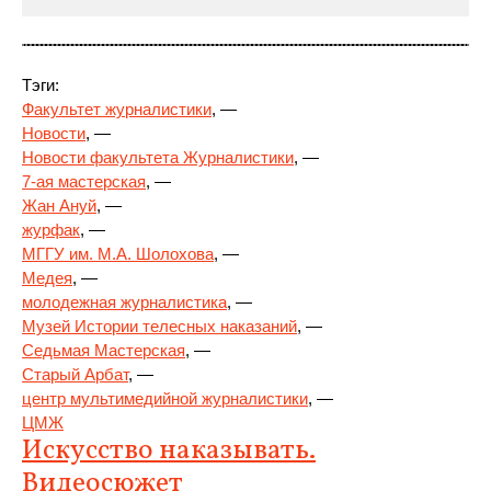
Тэги:
Факультет журналистики
, —
Новости
, —
Новости факультета Журналистики
, —
7-ая мастерская
, —
Жан Ануй
,
—
журфак
, —
МГГУ им. М.А. Шолохова
, —
Медея
, —
молодежная журналистика
, —
Музей Истории телесных наказаний
, —
Седьмая Мастерская
, —
Старый Арбат
, —
центр мультимедийной журналистики
, —
ЦМЖ
Искусство наказывать.
Видеосюжет