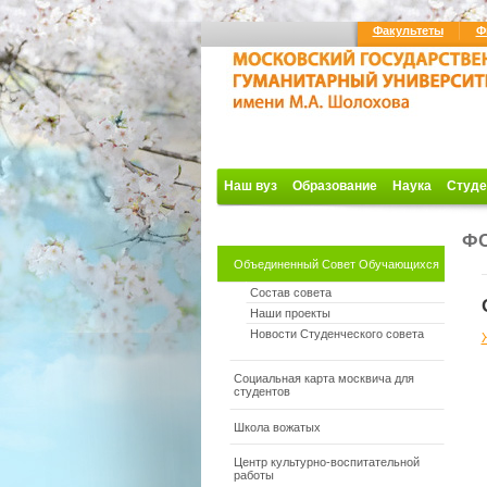
Факультеты
Ф
Наш вуз
Образование
Наука
Студе
Ф
Объединенный Совет Обучающихся
Состав совета
Наши проекты
Новости Студенческого совета
Социальная карта москвича для
студентов
Школа вожатых
Центр культурно-воспитательной
работы