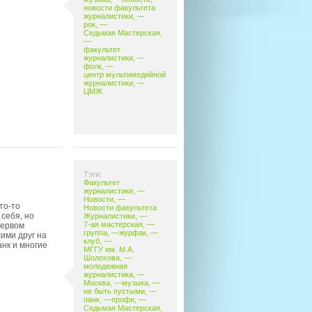
новости факультета
журналистики
, —
рок
, —
Седьмая Мастерская
,
—
факультет
журналистики
, —
фолк
, —
центр мультимедийной
журналистики
, —
ЦМЖ
Тэги:
Факультет
журналистики
, —
Новости
, —
то-то
Новости факультета
себя, но
Журналистики
, —
7-ая мастерская
, —
первом
группа
, —
журфак
, —
ими друг на
клуб
, —
нк и многие
МГГУ им. М.А.
Шолохова
, —
молодежная
журналистика
, —
Москва
, —
музыка
, —
не быть пустыми
, —
панк
, —
профи
, —
Седьмая Мастерская
,