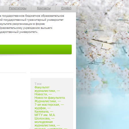
Репетиторы
Контакты
English
Тэги:
Факультет
журналистики
, —
Новости
, —
Новости факультета
Журналистики
, —
7-ая мастерская
, —
журфак
,
—
Калевала
, —
МГГУ им. М.А.
Шолохова
, —
молодежная
журналистика
, —
музыка
, —
новости
, —