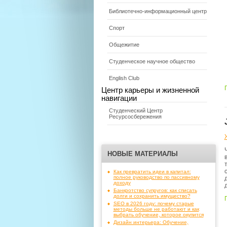
Библиотечно-информационный центр
Спорт
Общежитие
Студенческое научное общество
English Club
Центр карьеры и жизненной
навигации
Студенческий Центр
Ресурсосбережения
НОВЫЕ МАТЕРИАЛЫ
Как превратить идеи в капитал:
полное руководство по пассивному
доходу
Банкротство супругов: как списать
долги и сохранить имущество?
SEO в 2026 году: почему старые
методы больше не работают и как
выбрать обучение, которое окупится
Дизайн интерьера: Обучение,