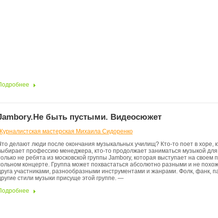
Подробнее
Jambory.Не быть пустыми. Видеосюжет
Журналистская мастерская Михаила Сидоренко
Что делают люди после окончания музыкальных училищ? Кто-то поет в хоре, к
выбирает профессию менеджера, кто-то продолжает заниматься музыкой для 
только не ребята из московской группы Jambory, которая выступает на своем 
сольном концерте. Группа может похвастаться абсолютно разными и не похож
друга участниками, разнообразными инструментами и жанрами. Фолк, фанк, па
другие стили музыки присуще этой группе. —
Подробнее