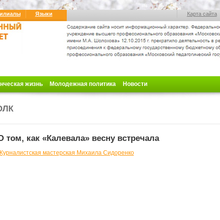
илиалы
Языки
Карта сайта
нческая жизнь
Молодежная политика
Новости
ОЛК
О том, как «Калевала» весну встречала
Журналистская мастерская Михаила Сидоренко