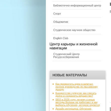
Библиотечно-информационный центр
Спорт
Общежитие
Студенческое научное общество
English Club
Центр карьеры и жизненной
навигации
Студенческий Центр
Ресурсосбережения
НОВЫЕ МАТЕРИАЛЫ
Как превратить идеи в капитал:
полное руководство по пассивному
доходу
Банкротство супругов: как списать
долги и сохранить имущество?
SEO в 2026 году: почему старые
методы больше не работают и как
выбрать обучение, которое окупится
Дизайн интерьера: Обучение,