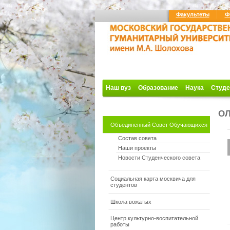
Факультеты
Ф
Наш вуз
Образование
Наука
Студе
О
Объединенный Совет Обучающихся
Состав совета
Наши проекты
Новости Студенческого совета
Социальная карта москвича для
студентов
Школа вожатых
Центр культурно-воспитательной
работы