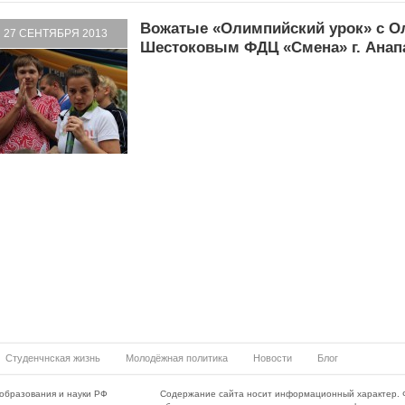
Вожатые «Олимпийский урок» с О
27 СЕНТЯБРЯ 2013
Шестоковым ФДЦ «Смена» г. Анап
Студенчнская жизнь
Молодёжная политика
Новости
Блог
образования и науки РФ
Содержание сайта носит информационный характер. 