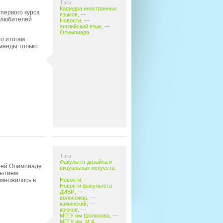
Тэги:
Кафедра иностранных
первого курса
языков
, —
 любителей
Новости
, —
английский язык
, —
Олимпиада
По итогам
оманды только
Тэги:
Факультет дизайна и
ней Олимпиаде
визуальных искусств
,
рытием.
—
 множилось в
Новости
, —
Новости факультета
ДИВИ
, —
волосожар
, —
каминский
, —
крюков
, —
МГГУ им Шолохова
, —
МГГУ им. М.А.