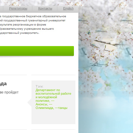
Репетиторы
Контакты
English
ада
Тэги:
Департамент по
кве пройдет
воспитательной работе
и молодёжной
политике
, —
Анонсы
, —
Олимпиада
, —
танцы