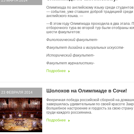
25 МАРТА 2014
Олимпиада по английскому языку среди студентов 
— событие, уже ставшее доброй традицией среди
английского языка. —
—
В этом году Олимпиада проходила в два этапа. 
отборочного тура во второй тур были отобраны к
шести факультетов:
Филологический факультет-
Факультет дизайна и визуальных искусств-
Исторический факультет-
Факультет журналистики-
Подробнее
Шолохов на Олимпиаде в Сочи!
23 ФЕВРАЛЯ 2014
Фееричная победа российской сборной на домаш
завершилась удивительным по своей красоте Зак
Волшебное настроение и гордость за свою страну
груди каждого россиянина.
Подробнее