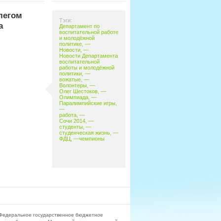
легом
Тэги:
а
Департамент по
воспитательной работе
и молодёжной
политике
, —
Новости
, —
Новости Департамента
воспитательной
работы и молодёжной
политики
, —
вожатые
, —
Волонтеры
, —
Олег Шестоков
, —
Олимпиада
, —
Паралимпийские игры
,
—
работа
, —
Сочи 2014
, —
студенты
, —
студенческая жизнь
, —
ФДЦ
, —
чемпионы
Федеральное государственное бюджетное