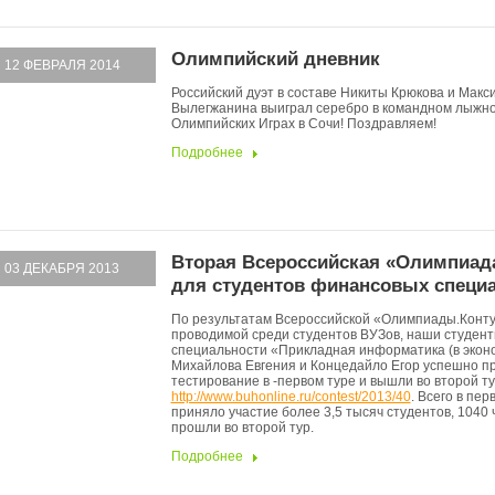
Олимпийский дневник
12 ФЕВРАЛЯ 2014
Российский дуэт в составе Никиты Крюкова и Макс
Вылегжанина выиграл серебро в командном лыжно
Олимпийских Играх в Сочи! Поздравляем!
Подробнее
Вторая Всероссийская «Олимпиад
03 ДЕКАБРЯ 2013
для студентов финансовых специ
По результатам Всероссийской «Олимпиады.Конту
проводимой среди студентов ВУЗов, наши студент
специальности «Прикладная информатика (в экон
Михайлова Евгения и Концедайло Егор успешно п
тестирование в -первом туре и вышли во второй т
http://www.buhonline.ru/contest/2013/40
. Всего в пер
приняло участие более 3,5 тысяч студентов, 1040 
прошли во второй тур.
Подробнее