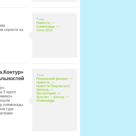
Тэги:
Новости
, —
има
Олимпиада
, —
м спринте на
Сочи 2014
а.Контур»
Тэги:
альностей
Покровский филиал
, —
Новости
, —
Новости Покровского
р»,
филила
, —
ы 5 курса
бухгалтерия
, —
омике)»
бухучет
, —
контур
, —
рошли
Олимпиада
ур олимпиады.
вом туре
человек