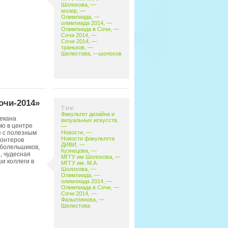
Шолохова
, —
мозер
, —
Олимпиада
, —
олимпиада 2014
, —
Олимпиада в Сочи
, —
Сочи 2014
, —
Сочи-2014
, —
траньков
, —
Шелестова
, —
шолохов
очи-2014»
Тэги:
Факультет дизайна и
декана
визуальных искусств
,
мо в центре
—
е с полезным
Новости
, —
Новости факультета
лонтеров
ДИВИ
, —
 болельшиков,
Кузнецова
, —
, чудесная
МГГУ им Шолохова
, —
и коллеги в
МГГУ им. М.А.
Шолохова
, —
Олимпиада
, —
олимпиада 2014
, —
Олимпиада в Сочи
, —
Сочи 2014
, —
Фазылзянова
, —
Шелестова