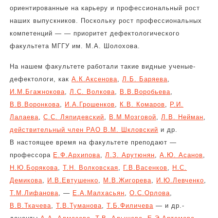
ориентированные на карьеру и профессиональный рост
наших выпускников. Поскольку рост профессиональных
компетенций — — приоритет дефектологического
факультета МГГУ им. М.А. Шолохова.
На нашем факультете работали такие видные ученые-
дефектологи, как
А.К.Аксенова
,
Л.Б. Баряева
,
И.М.Бгажнокова
,
Л.С. Волкова
,
В.В.Воробьева
,
В.В.Воронкова
,
И.А.Грошенков
,
К.В. Комаров
,
Р.И.
Лалаева
,
С.С. Ляпидевский
,
В.М.Мозговой
,
Л.В. Нейман
,
действительный член РАО В.М. Шкловский
и др.
В настоящее время на факультете преподают —
профессора
Е.Ф.Архипова
,
Л.З. Арутюнян
,
А.Ю. Асанов
,
Н.Ю.Борякова
,
Т.Н. Волковская
,
Г.В.Васенков
,
Н.С.
Демикова
,
И.В.Евтушенко
,
М.В.Жигорева
,
И.Ю.Левченко
,
Т.М.Лифанова
, —
Е.А.Малхасьян
,
О.С.Орлова
,
В.В.Ткачева
,
Т.В.Туманова
,
Т.Б.Филичева
— и др.-