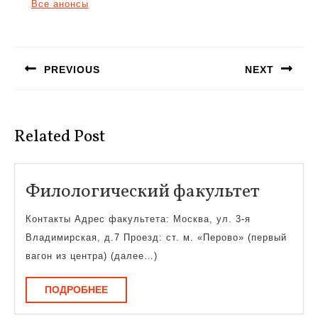
Все анонсы
Навигация
по
PREVIOUS
NEXT
записям
Предыдущая
Следующая
запись:
запись:
Related Post
Филол
Филологический факультет
факуль
Контакты Адрес факультета: Москва, ул. 3-я
Владимирская, д.7 Проезд: ст. м. «Перово» (первый
вагон из центра) (далее…)
ПОДРОБНЕЕ
ПОДРОБНЕЕ