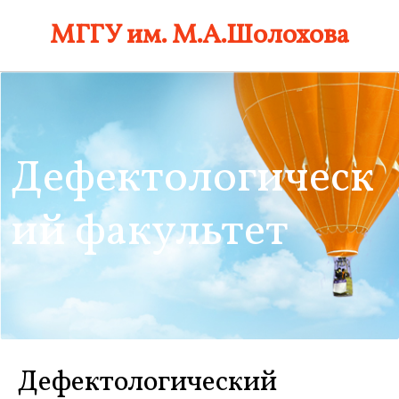
Skip
МГГУ им. М.А.Шолохова
to
content
Дефектологическ
ий факультет
Дефектологический