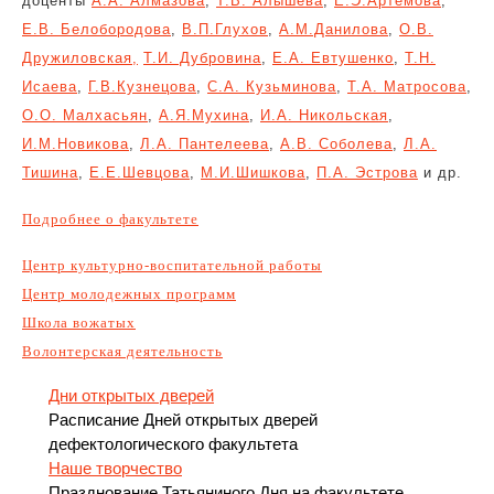
доценты
А.А. Алмазова
,
Т.В. Алышева
,
Е.Э.Артемова
,
Е.В. Белобородова
,
В.П.Глухов
,
А.М.Данилова
,
О.В.
Дружиловская,
Т.И. Дубровина
,
Е.А. Евтушенко
,
Т.Н.
Исаева
,
Г.В.Кузнецова
,
С.А. Кузьминова
,
Т.А. Матросова
,
О.О. Малхасьян
,
А.Я.Мухина
,
И.А. Никольская
,
И.М.Новикова
,
Л.А. Пантелеева
,
А.В. Соболева
,
Л.А.
Тишина
,
Е.Е.Шевцова
,
М.И.Шишкова
,
П.А. Эстрова
и др.
Подробнее о факультете
Центр культурно-воспитательной работы
Центр молодежных программ
Школа вожатых
Волонтерская деятельность
Дни открытых дверей
Расписание Дней открытых дверей
дефектологического факультета
Наше творчество
Празднование Татьяниного Дня на факультете