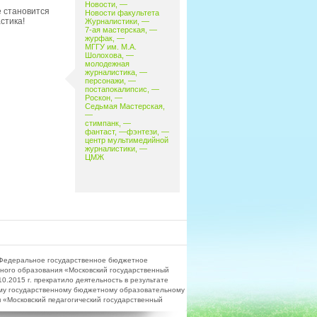
Новости
, —
е становится
Новости факультета
стика!
Журналистики
, —
7-ая мастерская
, —
журфак
, —
МГГУ им. М.А.
Шолохова
, —
молодежная
журналистика
, —
персонажи
, —
постапокалипсис
, —
Роскон
, —
Седьмая Мастерская
,
—
стимпанк
, —
фантаст
, —
фэнтези
, —
центр мультимедийной
журналистики
, —
ЦМЖ
Федеральное государственное бюджетное
ного образования «Московский государственный
.2015 г. прекратило деятельность в результате
му государственному бюджетному образовательному
«Московский педагогический государственный