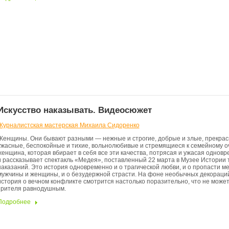
Искусство наказывать. Видеосюжет
Журналистская мастерская Михаила Сидоренко
Женщины. Они бывают разными — нежные и строгие, добрые и злые, прекрас
ужасные, беспокойные и тихие, вольнолюбивые и стремящиеся к семейному оч
женщина, которая вбирает в себя все эти качества, потрясая и ужасая одновр
и рассказывает спектакль «Медея», поставленный 22 марта в Музее Истории
наказаний. Это история одновременно и о трагической любви, и о пропасти м
мужчины и женщины, и о безудержной страсти. На фоне необычных декораци
история о вечном конфликте смотрится настолько поразительно, что не может
зрителя равнодушным.
Подробнее