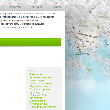
Репетиторы
Контакты
English
Тэги:
Факультет
журналистики
, —
Новости
, —
Новости факультета
Журналистики
, —
7-ая мастерская
, —
журфак
,
—
МГГУ им. М.А.
Шолохова
, —
молодежная
журналистика
, —
Седьмая Мастерская
,
—