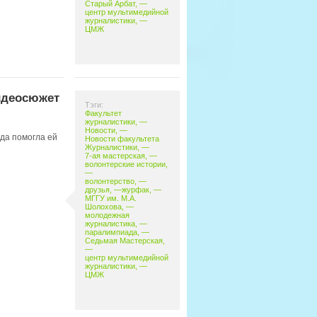
Старый Арбат
, —
центр мультимедийной
журналистики
, —
ЦМЖ
идеосюжет
Тэги:
Факультет
журналистики
, —
Новости
, —
да помогла ей
Новости факультета
Журналистики
, —
7-ая мастерская
, —
волонтерские истории
,
—
волонтерство
, —
друзья
, —
журфак
, —
МГГУ им. М.А.
Шолохова
, —
молодежная
журналистика
, —
паралимпиада
, —
Седьмая Мастерская
,
—
центр мультимедийной
журналистики
, —
ЦМЖ