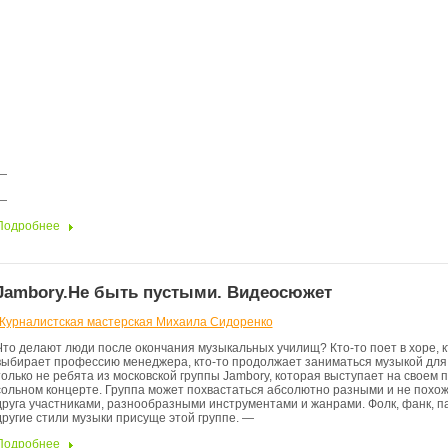
—
—
Подробнее
Jambory.Не быть пустыми. Видеосюжет
Журналистская мастерская Михаила Сидоренко
Что делают люди после окончания музыкальных училищ? Кто-то поет в хоре, к
выбирает профессию менеджера, кто-то продолжает заниматься музыкой для 
только не ребята из московской группы Jambory, которая выступает на своем 
сольном концерте. Группа может похвастаться абсолютно разными и не похож
друга участниками, разнообразными инструментами и жанрами. Фолк, фанк, па
другие стили музыки присуще этой группе. —
Подробнее