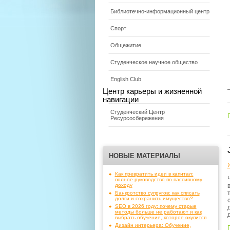
Библиотечно-информационный центр
Спорт
Общежитие
Студенческое научное общество
English Club
Центр карьеры и жизненной
навигации
Студенческий Центр
Ресурсосбережения
НОВЫЕ МАТЕРИАЛЫ
Как превратить идеи в капитал:
полное руководство по пассивному
доходу
Банкротство супругов: как списать
долги и сохранить имущество?
SEO в 2026 году: почему старые
методы больше не работают и как
выбрать обучение, которое окупится
Дизайн интерьера: Обучение,