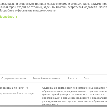
Здесь едва ли существует граница между эпохами и мирами, здесь задуманно
явью и герои сходят со страниц, здесь ты можешь встретить Создателя. Фанта
Подробнее о фестивале в нашем сюжете.
Подробнее
Студенчнская жизнь
Молодёжная политика
Новости
Блог
образования и науки РФ
Содержание сайта носит информационный характер. 
образовательное учреждение высшего профессиональ
бразовательной организации
гуманитарный университет имени М.А. Шолохова» 12.10
реорганизации в форме присоединения к федерально
учреждению высшего профессионального образования 
университет».