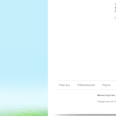
Наш вуз
Образование
Наука
Министерство 
Сведения об о