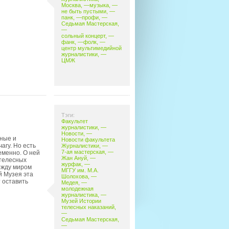
Москва
, —
музыка
, —
не быть пустыми
, —
панк
, —
профи
, —
Седьмая Мастерская
,
—
сольный концерт
, —
фанк
, —
фолк
, —
центр мультимедийной
журналистики
, —
ЦМЖ
Тэги:
Факультет
журналистики
, —
Новости
, —
ные и
Новости факультета
агу. Но есть
Журналистики
, —
7-ая мастерская
, —
еменно. О ней
Жан Ануй
, —
 телесных
журфак
, —
ежду миром
МГГУ им. М.А.
й Музея эта
Шолохова
, —
 оставить
Медея
, —
молодежная
журналистика
, —
Музей Истории
телесных наказаний
,
—
Седьмая Мастерская
,
—