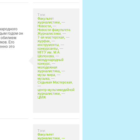
Тэги:
Факультет
журналистики
, —
Новости
, —
ународного
Новости факультета
дым годом он
Журналистики
, —
7-ая мастерская
, —
с обилием
журфак
, —
ков. Его
инструменты
, —
енно это
конкурсанты
, —
МГГУ им. М.А.
Шолохова
, —
международный
конкурс
, —
молодежная
журналистика
, —
музы мира
, —
музыка
, —
Седьмая Мастерская
,
—
центр мультимедийной
журналистики
, —
ЦМЖ
Тэги:
Факультет
журналистики
, —