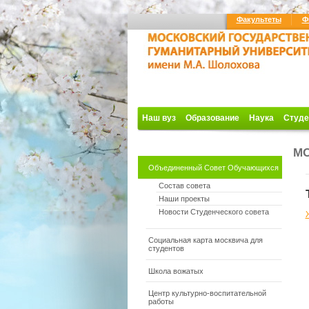
Факультеты
Ф
Наш вуз
Образование
Наука
Студе
М
Объединенный Совет Обучающихся
Состав совета
Наши проекты
Новости Студенческого совета
Социальная карта москвича для
студентов
Школа вожатых
Центр культурно-воспитательной
работы