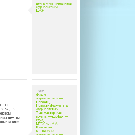
центр мультимедийной
журналистики
, —
ЦМЖ
Тэги:
Факультет
журналистики
, —
Новости
, —
то-то
Новости факультета
себя, но
Журналистики
, —
7-ая мастерская
, —
первом
группа
, —
журфак
, —
ими друг на
клуб
, —
нк и многие
МГГУ им. М.А.
Шолохова
, —
молодежная
журналистика
, —