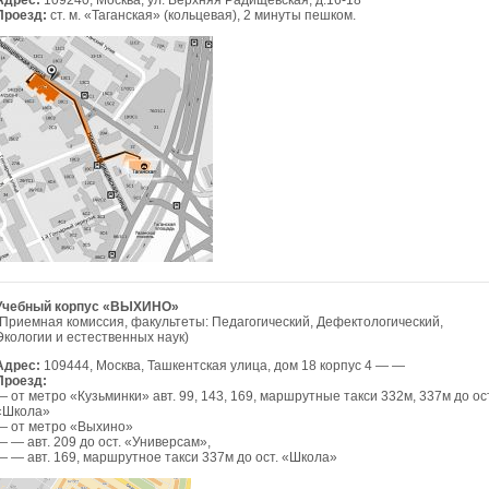
Адрес:
109240, Москва, ул. Верхняя Радищевская, д.16-18
Проезд:
ст. м. «Таганская» (кольцевая), 2 минуты пешком.
Учебный корпус «ВЫХИНО»
(Приемная комиссия, факультеты: Педагогический, Дефектологический,
Экологии и естественных наук)
Адрес:
109444, Москва, Ташкентская улица, дом 18 корпус 4 —
—
Проезд:
— от метро «Кузьминки» авт. 99, 143, 169, маршрутные такси 332м, 337м до ост
«Школа»
— от метро «Выхино»
— — авт. 209 до ост. «Универсам»,
— — авт. 169, маршрутное такси 337м до ост. «Школа»