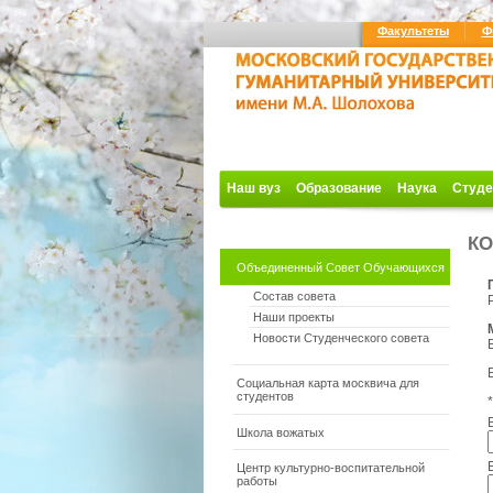
Факультеты
Ф
Наш вуз
Образование
Наука
Студе
КО
Объединенный Совет Обучающихся
Состав совета
Наши проекты
Новости Студенческого совета
Социальная карта москвича для
студентов
*
Школа вожатых
Центр культурно-воспитательной
работы