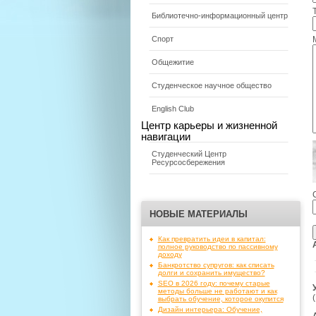
Библиотечно-информационный центр
Спорт
Общежитие
Студенческое научное общество
English Club
Центр карьеры и жизненной
навигации
Студенческий Центр
Ресурсосбережения
НОВЫЕ МАТЕРИАЛЫ
Как превратить идеи в капитал:
полное руководство по пассивному
доходу
Банкротство супругов: как списать
долги и сохранить имущество?
SEO в 2026 году: почему старые
методы больше не работают и как
выбрать обучение, которое окупится
Дизайн интерьера: Обучение,