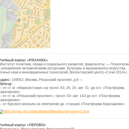
Учебный корпус «РЯЗАНКА»
(Институт политики, права и социального развития, факультеты: — Психологи
и управления человеческими ресурсами, Культуры и музыкального искусства,
Точных наук и инновационных технологий, Волонтерский центр «Сочи 2014»)
Адрес:
109052, Москва, Рязанский проспект, д.9 —
Проезд:
— от ст. м. «Марксистская» на тролл. 63, 26, 16- авт. 51 -до ост. «Платформа
Карачарово»
— от ст. м. «Рязанский проспект», тролл. 63- авт. 143 до ост. «Платформа
Карачарово»
— от Курского вокзала на электричке до -станции «Платформа Карачарово»
Учебный корпус «ПЕРОВО»