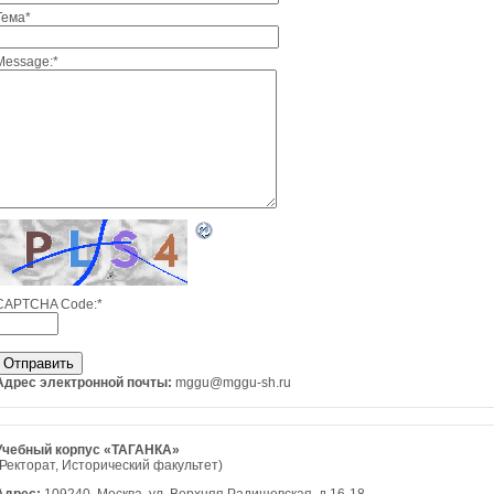
Тема
*
Message:
*
CAPTCHA Code:
*
Адрес электронной почты:
mggu@mggu-sh.ru
Учебный корпус «ТАГАНКА»
(Ректорат, Исторический факультет)