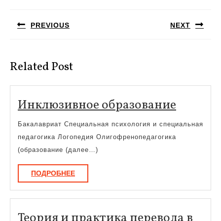
Навигация
по
PREVIOUS
NEXT
записям
Предыдущая
Следующая
запись:
запись:
Related Post
Инклюз
Инклюзивное образование
образо
Бакалавриат Специальная психология и специальная
педагогика Логопедия Олигофренопедагогика
(образование (далее…)
ПОДРОБНЕЕ
ПОДРОБНЕЕ
Теория и практика перевода в