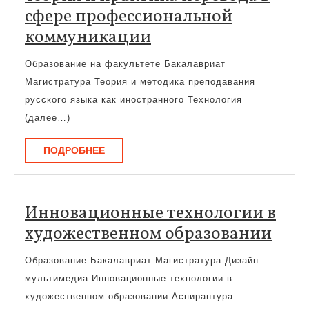
сфере профессиональной
Теория
коммуникации
и
Образование на факультете Бакалавриат
практика
Магистратура Теория и методика преподавания
перевода
русского языка как иностранного Технология
в
(далее…)
сфере
ПОДРОБНЕЕ
ПОДРОБНЕЕ
профессиональной
коммуникации
Инновационные технологии в
Инн
художественном образовании
тех
Образование Бакалавриат Магистратура Дизайн
в
мультимедиа Инновационные технологии в
худ
художественном образовании Аспирантура