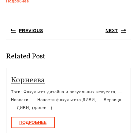
Подробнее
Навигация
по
PREVIOUS
NEXT
записям
Предыдущая
Следующая
запись:
запись:
Related Post
Корнеева
Корнеева
Тэги: Факультет дизайна и визуальных искусств, —
Новости, — Новости факультета ДИВИ, — Вервица,
— ДИВИ, (далее…)
ПОДРОБНЕЕ
ПОДРОБНЕЕ