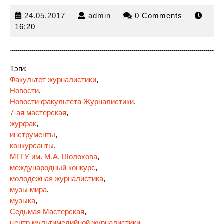
24.05.2017
admin
24.05.2017
admin
0 Comments
16:20
Тэги:
Факультет журналистики
, —
Новости
, —
Новости факультета Журналистики
, —
7-ая мастерская
, —
журфак
,
—
инструменты
, —
конкурсанты
, —
МГГУ им. М.А. Шолохова
, —
международный конкурс
, —
молодежная журналистика
, —
музы мира
, —
музыка
, —
Седьмая Мастерская
, —
центр мультимедийной журналистики
, —