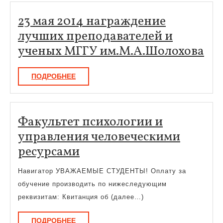
23 мая 2014 награждение
лучших преподавателей и
23
ученых МГГУ им.М.А.Шолохова
ма
ПОДРОБНЕЕ
ПОДРОБНЕЕ
20
на
лу
Факультет психологии и
пр
управления человеческими
и
Факультет
ресурсами
уч
психологии
МГ
Навигатор УВАЖАЕМЫЕ СТУДЕНТЫ! Оплату за
и
им
обучение производить по нижеследующим
управления
реквизитам: Квитанция об (далее…)
человеческими
ПОДРОБНЕЕ
ПОДРОБНЕЕ