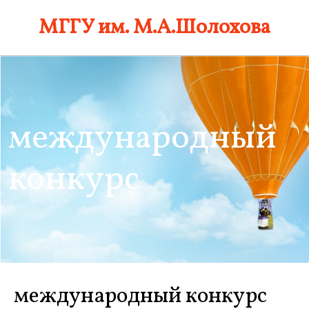
Skip
МГГУ им. М.А.Шолохова
to
content
международный
конкурс
международный конкурс