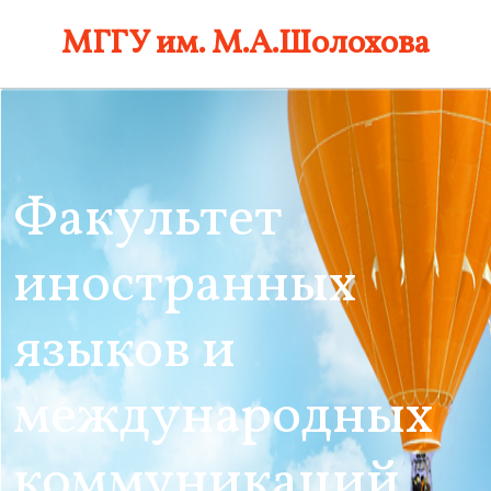
Skip
МГГУ им. М.А.Шолохова
to
content
Факультет
иностранных
языков и
международных
коммуникаций