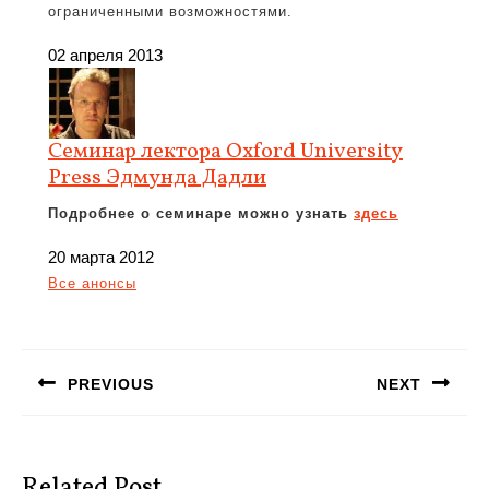
ограниченными возможностями.
02 апреля 2013
Семинар лектора Oxford University
Press Эдмунда Дадли
Подробнее о семинаре можно узнать
здесь
20 марта 2012
Все анонсы
Навигация
по
PREVIOUS
NEXT
записям
Предыдущая
Следующая
запись:
запись:
Related Post