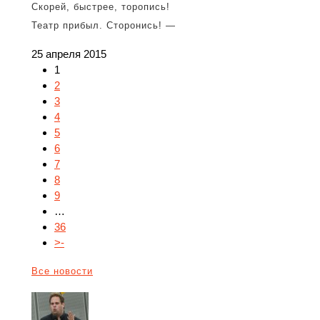
Скорей, быстрее, торопись!
Театр прибыл. Сторонись! —
25 апреля 2015
1
2
3
4
5
6
7
8
9
…
36
>-
Все новости