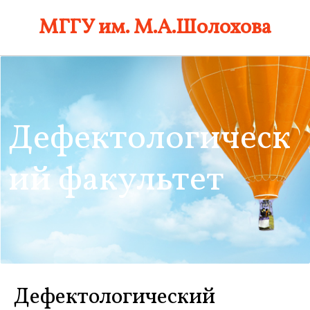
Skip
МГГУ им. М.А.Шолохова
to
content
Дефектологическ
ий факультет
Дефектологический