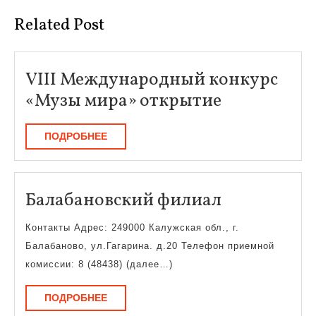
Related Post
VIII Международный конкурс
VIII
«Музы мира» открытие
Междунар
ПОДРОБНЕЕ
ПОДРОБНЕЕ
конкурс
«Музы
мира»
Балабанов
Балабановский филиал
открытие
филиал
Контакты Адрес: 249000 Калужская обл., г.
Балабаново, ул.Гагарина. д.20 Телефон приемной
комиссии: 8 (48438) (далее…)
ПОДРОБНЕЕ
ПОДРОБНЕЕ