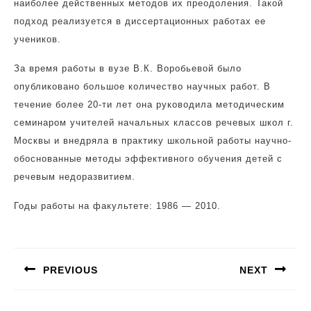
наиболее действенных методов их преодоления. Такой
подход реализуется в диссертационных работах ее
учеников.
За время работы в вузе В.К. Воробьевой было
опубликовано большое количество научных работ. В
течение более 20-ти лет она руководила методическим
семинаром учителей начальных классов речевых школ г.
Москвы и внедряла в практику школьной работы научно-
обоснованные методы эффективного обучения детей с
речевым недоразвитием.
Годы работы на факультете: 1986 — 2010.
Навигация
по
PREVIOUS
NEXT
записям
Предыдущая
Следующая
запись:
запись: