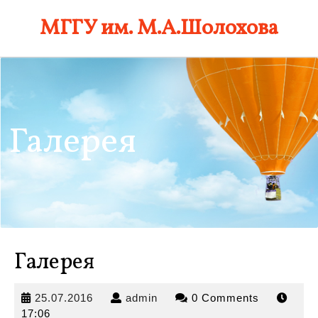
Skip
МГГУ им. М.А.Шолохова
to
content
Галерея
Галерея
25.07.2016
admin
25.07.2016
admin
0 Comments
17:06