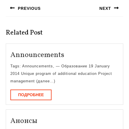
по
PREVIOUS
NEXT
записям
Предыдущая
Следующая
запись:
запись:
Related Post
Announcements
Announcements
Tags: Announcements, — Образование 19 January
2014 Unique program of additional education Project
management (далее…)
ПОДРОБНЕЕ
ПОДРОБНЕЕ
Анонсы
Анонсы