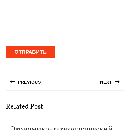
Навигация
по
PREVIOUS
NEXT
записям
Предыдущая
Следующая
запись:
запись:
Related Post
Экономико-технологический