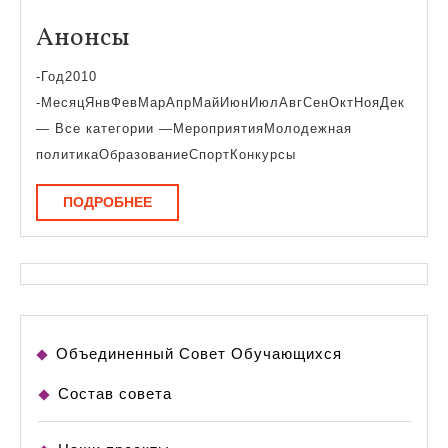
Анонсы
Анонсы
-Год2010
-МесяцЯнвФевМарАпрМайИюнИюлАвгСенОктНояДек
— Все категории —МероприятияМолодежная
политикаОбразованиеСпортКонкурсы
ПОДРОБНЕЕ
ПОДРОБНЕЕ
Объединенный Совет Обучающихся
Состав совета