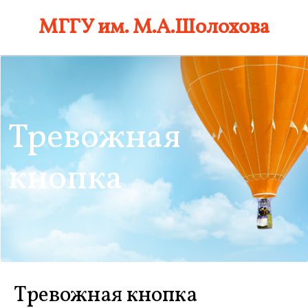
Skip
МГГУ им. М.А.Шолохова
to
content
Тревожная
кнопка
Тревожная кнопка