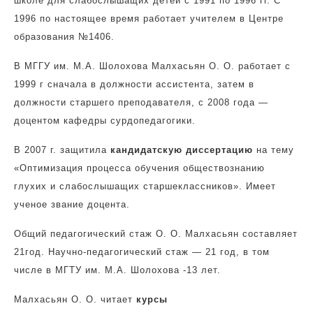
школе для слабослышащих детей с 1991 по 1996 гг. С
1996 по настоящее время работает учителем в Центре
образования №1406.
В МГГУ им. М.А. Шолохова Малхасьян О. О. работает с
1999 г сначала в должности ассистента, затем в
должности старшего преподавателя, с 2008 года —
доцентом кафедры сурдопедагогики.
В 2007 г. защитила
кандидатскую диссертацию
на тему
«Оптимизация процесса обучения обществознанию
глухих и слабослышащих старшеклассников». Имеет
ученое звание доцента.
Общий педагогический стаж О. О. Малхасьян составляет
21год. Научно-педагогический стаж — 21 год, в том
числе в МГТУ им. М.А. Шолохова -13 лет.
Малхасьян О. О. читает
курсы