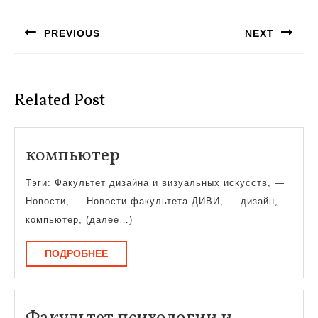
по
PREVIOUS
NEXT
записям
Предыдущая
Следующая
запись:
запись:
Related Post
компьютер
компьютер
Тэги: Факультет дизайна и визуальных искусств, —
Новости, — Новости факультета ДИВИ, — дизайн, —
компьютер, (далее…)
ПОДРОБНЕЕ
ПОДРОБНЕЕ