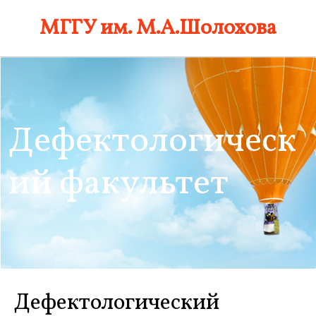
Skip
МГГУ им. М.А.Шолохова
to
content
Дефектологическ
ий факультет
Дефектологический