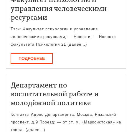
Факультет психологии и
управления человеческими
Факультет
ресурсами
психологии
Тэги: Факультет психологии и управления
и
человеческими ресурсами, — Новости, — Новости
управления
факультета Психологии 21 (далее…)
человеческими
ПОДРОБНЕЕ
ПОДРОБНЕЕ
ресурсами
Департамент по
воспитательной работе и
Департаме
молодёжной политике
по
Контакты Адрес Департамента: Москва, Рязанский
воспитател
проспект, д.9 Проезд: — от ст. м. «Марксистская» на
работе
тролл. (далее…)