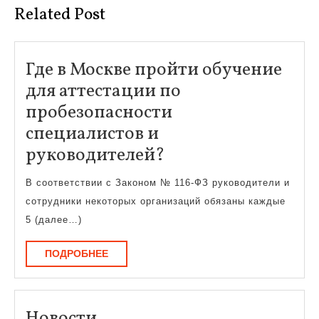
Related Post
Где в Москве пройти обучение
для аттестации по
пробезопасности
специалистов и
Где
руководителей?
в
В соответствии с Законом № 116-ФЗ руководители и
Москве
сотрудники некоторых организаций обязаны каждые
пройти
5 (далее…)
обучение
ПОДРОБНЕЕ
ПОДРОБНЕЕ
для
аттестации
по
Новости
Новости