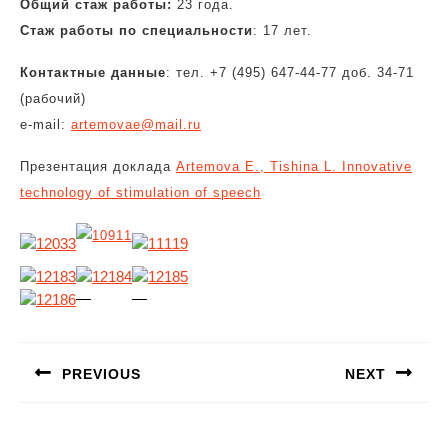
Общий стаж работы:
23 года.
Стаж работы по специальности
: 17 лет.
Контактные данные
: тел. +7 (495) 647-44-77 доб. 34-71
(рабочий)
e-mail:
artemovae@mail.ru
Презентация доклада
Artemova E., Tishina L. Innovative
technology of stimulation of speech
—
—
Навигация
по
PREVIOUS
NEXT
записям
Предыдущая
Следующая
запись:
запись: