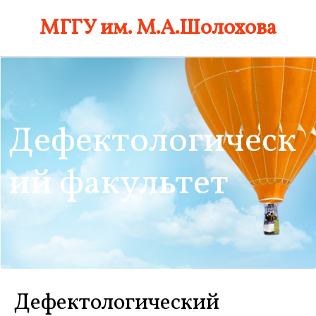
Skip
МГГУ им. М.А.Шолохова
to
content
Дефектологическ
ий факультет
Дефектологический