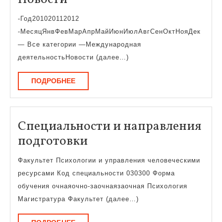
пробезопасности
специалистов
-Год201020112012
и
-МесяцЯнвФевМарАпрМайИюнИюлАвгСенОктНояДек
руководителей?
— Все категории —Международная
деятельностьНовости (далее…)
ПОДРОБНЕЕ
ПОДРОБНЕЕ
Специальности и направления
Специальности
подготовки
и
Факультет Психологии и управления человеческими
направления
ресурсами Код специальности 030300 Форма
подготовки
обучения очнаяочно-заочнаязаочная Психология
Магистратура Факультет (далее…)
ПОДРОБНЕЕ