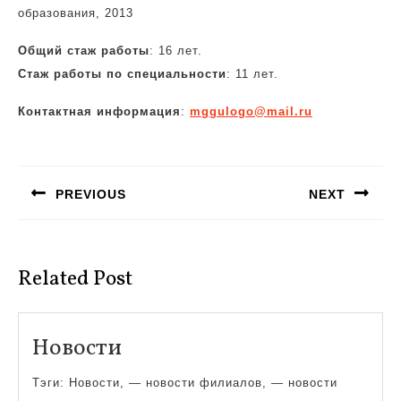
образования, 2013
Общий стаж работы
: 16 лет.
Стаж работы по специальности
: 11 лет.
Контактная информация
:
mggulogo@mail.ru
Навигация
по
PREVIOUS
NEXT
записям
Предыдущая
Следующая
запись:
запись:
Related Post
Новости
Новости
Тэги: Новости, — новости филиалов, — новости