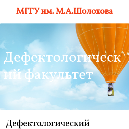
Skip
МГГУ им. М.А.Шолохова
to
content
Дефектологическ
ий факультет
Дефектологический