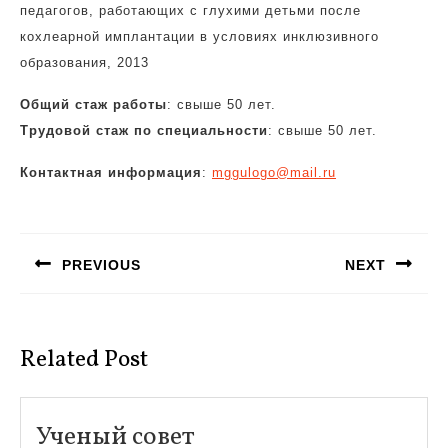
педагогов, работающих с глухими детьми после
кохлеарной имплантации в условиях инклюзивного
образования, 2013
Общий стаж работы
: свыше 50 лет.
Трудовой стаж по специальности
: свыше 50 лет.
Контактная информация
:
mggulogo@mail.ru
Навигация
по
PREVIOUS
NEXT
записям
Предыдущая
Следующая
запись:
запись:
Related Post
Ученый
Ученый совет