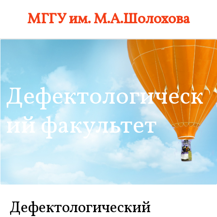
Skip
МГГУ им. М.А.Шолохова
to
content
Дефектологическ
ий факультет
Дефектологический