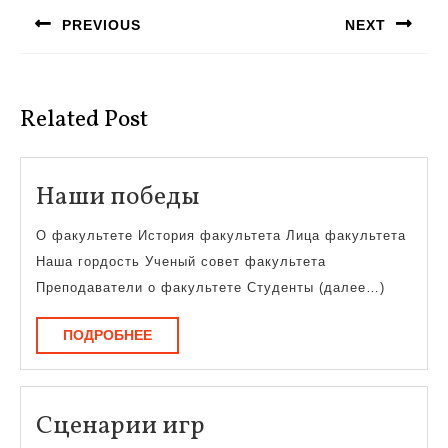
по
PREVIOUS
NEXT
записям
Предыдущая
Следующая
запись:
запись:
Related Post
Наши
Наши победы
победы
О факультете История факультета Лица факультета
Наша гордость Ученый совет факультета
Преподаватели о факультете Студенты (далее…)
ПОДРОБНЕЕ
ПОДРОБНЕЕ
Сценарии
Сценарии игр