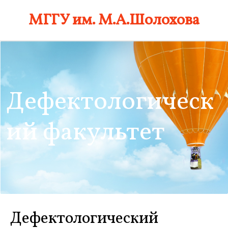
Skip
МГГУ им. М.А.Шолохова
to
content
Дефектологическ
ий факультет
Дефектологический