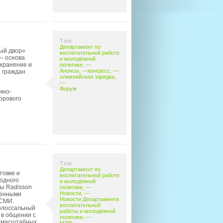
Тэги:
Департамент по
ный двор»
воспитательной работе
– основа
и молодёжной
охранение и
политике
, —
Анонсы
, —
конгресс
, —
 граждан
олимпийская зарядка
,
—
Форум
чно-
орового
Тэги:
Департамент по
товке и
воспитательной работе
одного
и молодёжной
цы Radisson
политике
, —
Новости
, —
ленными
Новости Департамента
 СМИ.
воспитательной
олоссальный
работы и молодёжной
 в общении с
политики
, —
, масштабных