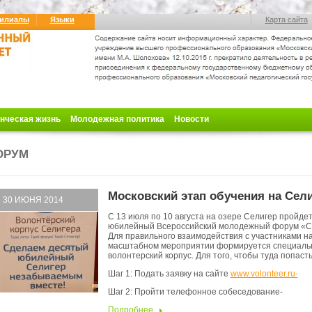
илиалы
Языки
Карта сайта
нческая жизнь
Молодежная политика
Новости
ОРУМ
Московский этап обучения на Сел
30 ИЮНЯ 2014
С 13 июля по 10 августа на озере Селигер пройде
юбилейный Всероссийский молодежный форум «С
Для правильного взаимодействия с участниками н
масштабном мероприятии формируется специал
волонтерский корпус. Для того, чтобы туда попаст
Шаг 1: Подать заявку на сайте
www.volonteer.ru-
Шаг 2: Пройти телефонное собеседование-
Подробнее