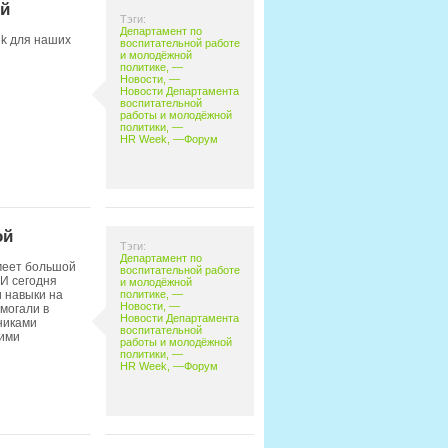
ий
Тэги:
Департамент по
ek для наших
воспитательной работе
и молодёжной
политике
, —
Новости
, —
Новости Департамента
воспитательной
работы и молодёжной
политики
, —
HR Week
, —
Форум
ой
Тэги:
Департамент по
меет большой
воспитательной работе
И сегодня
и молодёжной
 навыки на
политике
, —
Новости
, —
могали в
Новости Департамента
никами
воспитательной
ими
работы и молодёжной
политики
, —
HR Week
, —
Форум