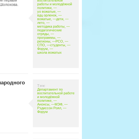
ой первый
воспитательной
работы и молодёжной
 Шолохова.
политики
, —
yo вожатые
, —
вдц орленок
, —
вожатые
, —
дети
, —
лето
, —
методика работы
, —
педагогические
отряды
, —
программы
, —
регионы
, —
РСО
, —
СПО
, —
студенты
, —
Форум
, —
школа вожатых
народного
Тэги:
Департамент по
воспитательной работе
и молодёжной
политике
, —
Анонсы
, —
МЭФ
, —
Рэдиссон Роял
, —
Форум