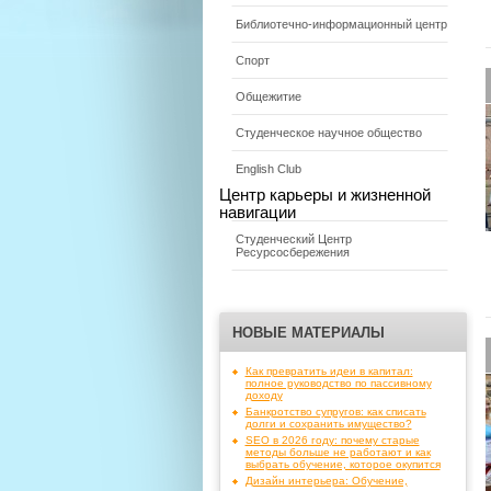
Библиотечно-информационный центр
Спорт
Общежитие
Студенческое научное общество
English Club
Центр карьеры и жизненной
навигации
Студенческий Центр
Ресурсосбережения
НОВЫЕ МАТЕРИАЛЫ
Как превратить идеи в капитал:
полное руководство по пассивному
доходу
Банкротство супругов: как списать
долги и сохранить имущество?
SEO в 2026 году: почему старые
методы больше не работают и как
выбрать обучение, которое окупится
Дизайн интерьера: Обучение,