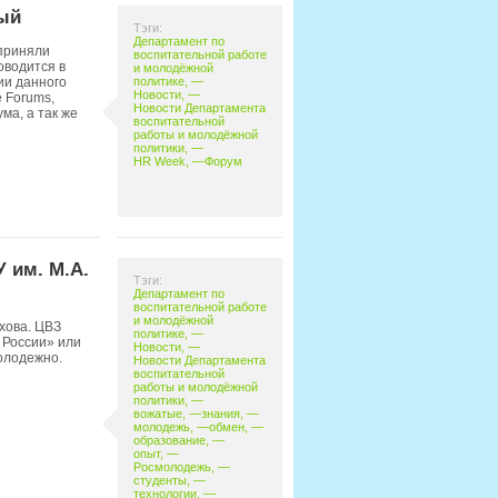
ый
Тэги:
Департамент по
приняли
воспитательной работе
оводится в
и молодёжной
ии данного
политике
, —
Новости
, —
 Forums,
Новости Департамента
ма, а так же
воспитательной
работы и молодёжной
политики
, —
HR Week
, —
Форум
 им. М.А.
Тэги:
Департамент по
воспитательной работе
и молодёжной
хова. ЦВЗ
политике
, —
России» или
Новости
, —
олодежно.
Новости Департамента
воспитательной
работы и молодёжной
политики
, —
вожатые
, —
знания
, —
молодежь
, —
обмен
, —
образование
, —
опыт
, —
Росмолодежь
, —
студенты
, —
технологии
, —