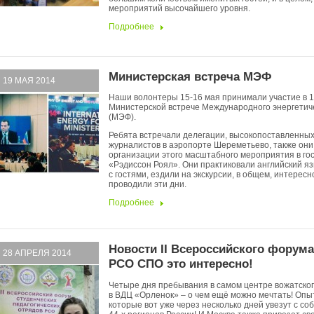
мероприятий высочайшего уровня.
Подробнее
Министерская встреча МЭФ
19 МАЯ 2014
Наши волонтеры 15-16 мая принимали участие в 1
Министерской встрече Международного энергетич
(МЭФ).
Ребята встречали делегации, высокопоставленных
журналистов в аэропорте Шереметьево, также они
организации этого масштабного мероприятия в го
«Рэдиссон Роял». Они практиковали английский я
с гостями, ездили на экскурсии, в общем, интересн
проводили эти дни.
Подробнее
Новости II Всероссийского форум
28 АПРЕЛЯ 2014
РСО СПО это интересно!
Четыре дня пребывания в самом центре вожатског
в ВДЦ «Орленок» – о чем ещё можно мечтать! Опыт
которые вот уже через несколько дней увезут с со