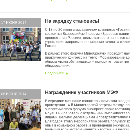
На зарядку становись!
17 ИЮНЯ 2014
С 18 по 20 июня в выставочном комплексе «Гости
состоится Всероссийский форум «Здоровье нации 
процветания России», целью которого является с
укрепление здоровья и повышение качества жизни
России.
В рамках этого форума Минобрнауки проводит нау
практический конгресс на тему: «Формирование зд
образа жизни обучающихся – приоритет развития
образования».
Подробнее
Награждение участников МЭФ
08 ИЮНЯ 2014
В середине мая наши волонтеры помогали в подго
проведении 14-й Министерской встречи Междунар
энергетического форума в конгресс-парке гостини
Royal. Они работали с отдельными высокопостав
лицами, целыми делегациями и представителями
Благодаря этому мероприятию ребята получили к
опыт в командной работе, в проведении экскурсий,
большим количеством именитых гостей, и в целом