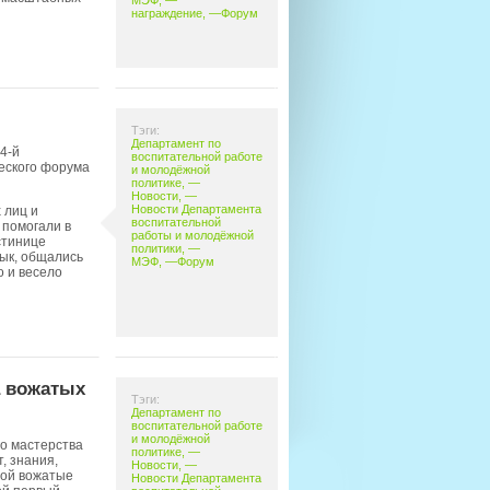
МЭФ
, —
награждение
, —
Форум
Тэги:
Департамент по
4-й
воспитательной работе
еского форума
и молодёжной
политике
, —
Новости
, —
Новости Департамента
 лиц и
воспитательной
 помогали в
работы и молодёжной
стинице
политики
, —
зык, общались
МЭФ
, —
Форум
о и весело
а вожатых
Тэги:
Департамент по
воспитательной работе
и молодёжной
о мастерства
политике
, —
, знания,
Новости
, —
бой вожатые
Новости Департамента