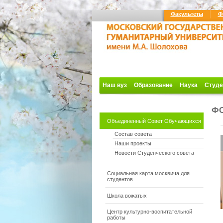
Факультеты
Ф
Наш вуз
Образование
Наука
Студе
Ф
Объединенный Совет Обучающихся
Состав совета
Наши проекты
Новости Студенческого совета
Социальная карта москвича для
студентов
Школа вожатых
Центр культурно-воспитательной
работы