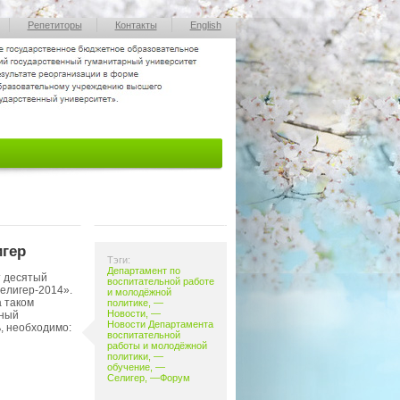
Репетиторы
Контакты
English
игер
Тэги:
Департамент по
т десятый
воспитательной работе
елигер-2014».
и молодёжной
а таком
политике
, —
Новости
, —
ьный
Новости Департамента
ь, необходимо:
воспитательной
работы и молодёжной
политики
, —
обучение
, —
Селигер
, —
Форум