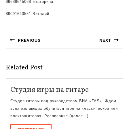
89688645068 Екатерина
89091643551 Виталий
Навигация
по
PREVIOUS
NEXT
записям
Предыдущая
Следующая
запись:
запись:
Related Post
Студия
Студия игры на гитаре
игры
Студия гитары под руководством ВИА «FAS». Ждем
на
всех желающих обучиться игре на классической или
гитаре
электрогитарах! Расписание (далее…)