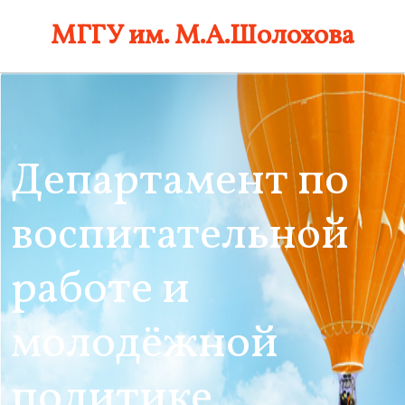
Skip
МГГУ им. М.А.Шолохова
to
content
Департамент по
воспитательной
работе и
молодёжной
политике