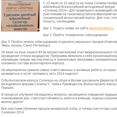
С 13 июля по 10 августа на озере Селигер прой
юбилейный Всероссийский молодежный форум
«Селигер-2014». Для правильного взаимодейств
участниками на таком масштабном мероприятии
специальный волонтерский корпус. Для того, что
попасть, необходимо:
Шаг 1: Подать заявку на сайте
www.volonteer.ru-
Шаг 2: Пройти телефонное собеседование-
Шаг 3: Пройти личное собеседование в одном из указанных городов (Новочер
Тверь, Казань, Санкт-Петербург).
26 июня на базе нашего ВУЗа прошел московский этап межрегионального сб
проведения отбора кандидатов. Программа включала в себя организационну
обучающие лекции, мастер-классы и тренинговые программы, направленные
основного состава волонтерского корпуса.
На мероприятие пришли самые ответственные и активные ребята, которые
развиваться и хотят запомнить лето 2014 надолго!
О Волонтерском корпусе Селигера на сборе в Москве рассказали Директор 
молодежного форума Селигер С. Чуев и Руководитель Волонтерского корпус
Першин.
В процессе обучения обсуждались вопросы, касающиеся поведения будущих
планирование дня, стрессоустойчивость, работа в команде, подход к решен
многое другое!
Все участники обучения прошли конкурсный отбор, и теперь они готовы к ра
Селигере 2014.