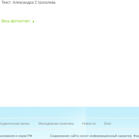
Текст: Александра Строгалева
Весь фотоотчет
туденчнская жизнь
Молодёжная политика
Новости
Блог
азования и науки РФ
Содержание сайта носит информационный характер. Фе