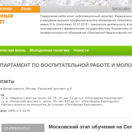
илиалы
Языки
Карта сайта
нческая жизнь
Молодежная политика
Новости
ПАРТАМЕНТ ПО ВОСПИТАТЕЛЬНОЙ РАБОТЕ И МОЛ
НТАКТЫ
ес
Департамента: Москва, Рязанский проспект, д.9
зд:
 ст. м. «Марксистская» на тролл.
63, 26, 16- авт. 51 до ост. «Платформа Карачарово».
 ст. м. «Рязанский проспект», тролл. 63- авт. 143 до ост. «Платформа Карачарово».
 Курского вокзала на электричке до станции «Платформа Карачарово».
ефон:
(499) 171-23-70
Московский этап обучения на Се
30 ИЮНЯ 2014