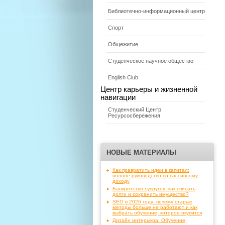
Библиотечно-информационный центр
Спорт
Общежитие
Студенческое научное общество
English Club
Центр карьеры и жизненной
навигации
Студенческий Центр
Ресурсосбережения
НОВЫЕ МАТЕРИАЛЫ
Как превратить идеи в капитал:
полное руководство по пассивному
доходу
Банкротство супругов: как списать
долги и сохранить имущество?
SEO в 2026 году: почему старые
методы больше не работают и как
выбрать обучение, которое окупится
Дизайн интерьера: Обучение,