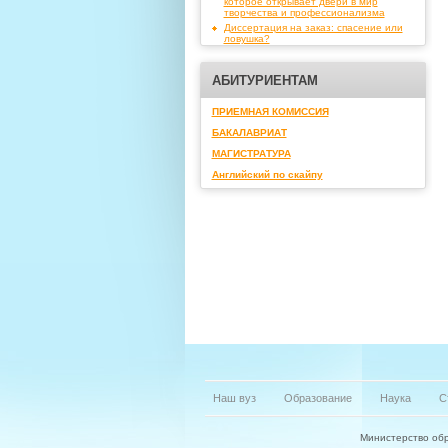
которое открывает двери в мир
творчества и профессионализма
Диссертация на заказ: спасение или
ловушка?
АБИТУРИЕНТАМ
ПРИЕМНАЯ КОМИССИЯ
БАКАЛАВРИАТ
МАГИСТРАТУРА
Английский по скайпу
Наш вуз
Образование
Наука
С
Министерство обр