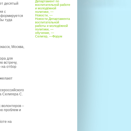
Департамент по
дет десятый
воспитательной работе
и молодёжной
ия с
политике
, —
Новости
, —
 формируется
Новости Департамента
бы туда
воспитательной
работы и молодёжной
политики
, —
обучение
, —
Селигер
, —
Форум
касск, Москва,
ора для
ю встречу,
 на отбор
 желают
Всероссийского
а Селигера С.
 волонтеров –
ию проблем и
боте на