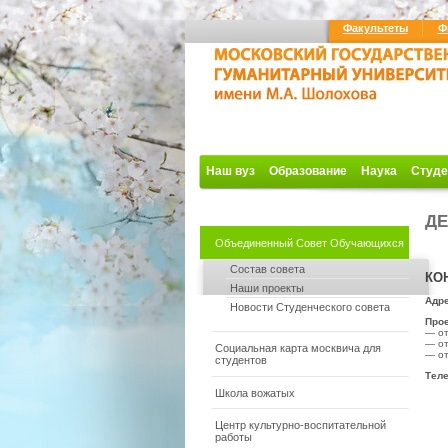
Факультеты
Ф
Наш вуз
Образование
Наука
Студе
ДЕ
Объединенный Совет Обучающихся
Состав совета
КО
Наши проекты
Адр
Новости Студенческого совета
Прое
— от
— от
Социальная карта москвича для
— от
студентов
Тел
Школа вожатых
Центр культурно-воспитательной
работы