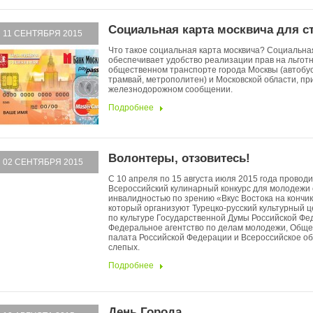
Социальная карта москвича для с
11 СЕНТЯБРЯ 2015
Что такое социальная карта москвича? Социальна
обеспечивает удобство реализации прав на льгот
общественном транспорте города Москвы (автобус
трамвай, метрополитен) и Московской области, п
железнодорожном сообщении.
Подробнее
Волонтеры, отзовитесь!
02 СЕНТЯБРЯ 2015
С 10 апреля по 15 августа июля 2015 года провод
Всероссийский кулинарный конкурс для молодежи 
инвалидностью по зрению «Вкус Востока на кончик
который организуют Турецко-русский культурный ц
по культуре Государственной Думы Российской Фе
Федеральное агентство по делам молодежи, Общ
палата Российской Федерации и Всероссийское о
слепых.
Подробнее
День Города