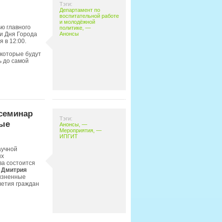
Тэги:
Департамент по
воспитательной работе
и молодёжной
ью главного
политике
, —
и Дня Города
Анонсы
 в 12:00.
которые будут
ь до самой
семинар
Тэги:
ные
Анонсы
, —
Мероприятия
, —
ИПГИТ
аучной
ых
ва состоится
 Дмитрия
Жизненные
летия граждан