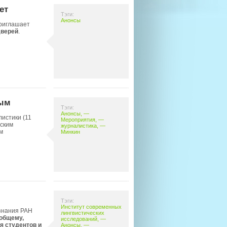
ет
Тэги:
Анонсы
приглашает
дверей
.
ным
Тэги:
Анонсы
, —
листики (11
Мероприятия
, —
йским
журналистика
, —
м
Минкин
Тэги:
Институт современных
ознания РАН
лингвистических
общему,
исследований
, —
я студентов и
Анонсы
, —