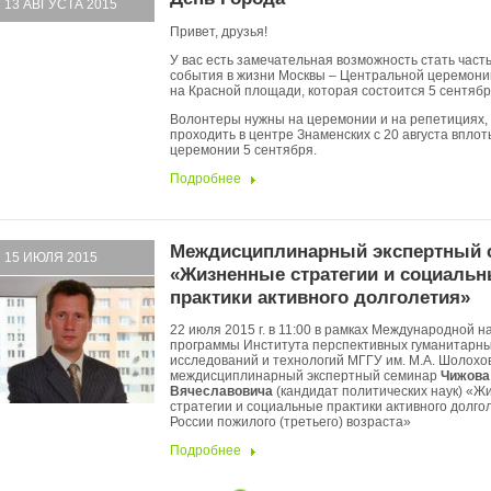
13 АВГУСТА 2015
Привет, друзья!
У вас есть замечательная возможность стать част
события в жизни Москвы – Центральной церемони
на Красной площади, которая состоится 5 сентября
Волонтеры нужны на церемонии и на репетициях, 
проходить в центре Знаменских с 20 августа вплот
церемонии 5 сентября.
Подробнее
Междисциплинарный экспертный 
15 ИЮЛЯ 2015
«Жизненные стратегии и социаль
практики активного долголетия»
22 июля 2015 г. в 11:00 в рамках Международной н
программы Института перспективных гуманитарн
исследований и технологий МГГУ им. М.А. Шолохо
междисциплинарный экспертный семинар
Чижова
Вячеславовича
(кандидат политических наук) «
стратегии и социальные практики активного долго
России пожилого (третьего) возраста»
Подробнее