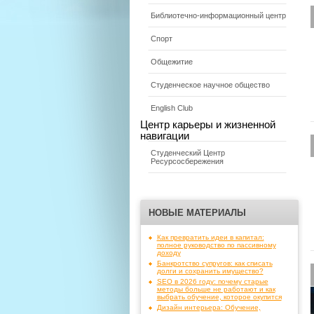
Библиотечно-информационный центр
Спорт
Общежитие
Студенческое научное общество
English Club
Центр карьеры и жизненной
навигации
Студенческий Центр
Ресурсосбережения
НОВЫЕ МАТЕРИАЛЫ
Как превратить идеи в капитал:
полное руководство по пассивному
доходу
Банкротство супругов: как списать
долги и сохранить имущество?
SEO в 2026 году: почему старые
методы больше не работают и как
выбрать обучение, которое окупится
Дизайн интерьера: Обучение,