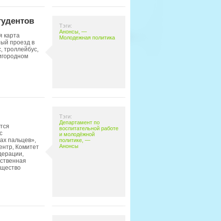
тудентов
Тэги:
Анонсы
, —
я карта
Молодежная политика
ный проезд в
, троллейбус,
ригородном
Тэги:
Департамент по
ится
воспитательной работе
с
и молодёжной
ах пальцев»,
политике
, —
Анонсы
ентр, Комитет
дерации,
ественная
бщество