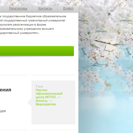
Репетиторы
Контакты
English
Тэги:
ения
Научно-
образовательный
центр ККТПО
, —
Анонсы
, —
Мероприятия
ция