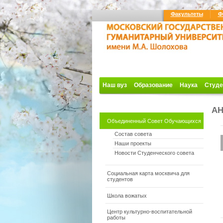
Факультеты
Ф
Наш вуз
Образование
Наука
Студе
А
Объединенный Совет Обучающихся
Состав совета
Наши проекты
Новости Студенческого совета
Социальная карта москвича для
студентов
Школа вожатых
Центр культурно-воспитательной
работы