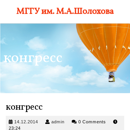
Skip
МГГУ им. М.А.Шолохова
to
content
конгресс
конгресс
14.12.2014
admin
14.12.2014
admin
0 Comments
23:24