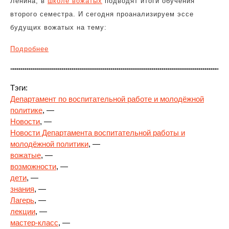
Ленина, в
школе вожатых
подводят итоги обучения
второго семестра. И сегодня проанализируем эссе
будущих вожатых на тему:
Подробнее
Тэги:
Департамент по воспитательной работе и молодёжной
политике
, —
Новости
, —
Новости Департамента воспитательной работы и
молодёжной политики
, —
вожатые
, —
возможности
, —
дети
, —
знания
, —
Лагерь
, —
лекции
, —
мастер-класс
, —