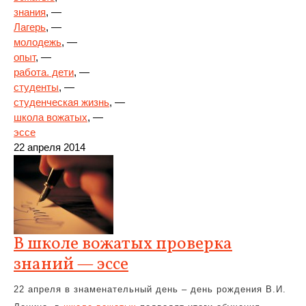
знания
, —
Лагерь
, —
молодежь
, —
опыт
, —
работа. дети
, —
студенты
, —
студенческая жизнь
, —
школа вожатых
, —
эссе
22 апреля 2014
В школе вожатых проверка
знаний — эссе
22 апреля в знаменательный день – день рождения В.И.