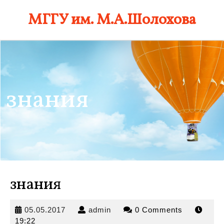
Skip
МГГУ им. М.А.Шолохова
to
content
знания
знания
05.05.2017
admin
05.05.2017
admin
0 Comments
19:22