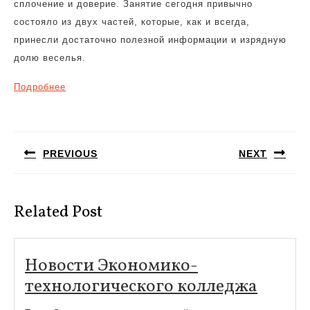
сплочение и доверие. Занятие сегодня привычно
состояло из двух частей, которые, как и всегда,
принесли достаточно полезной информации и изрядную
долю веселья.
Подробнее
Навигация
по
PREVIOUS
NEXT
записям
Предыдущая
Следующая
запись:
запись:
Related Post
Новости Экономико-
Новос
технологического колледжа
Эконо