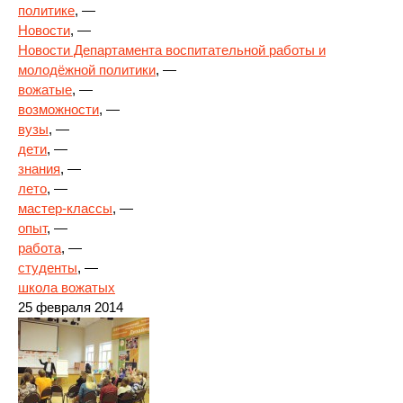
политике
, —
Новости
, —
Новости Департамента воспитательной работы и
молодёжной политики
, —
вожатые
, —
возможности
, —
вузы
, —
дети
, —
знания
, —
лето
, —
мастер-классы
, —
опыт
, —
работа
, —
студенты
, —
школа вожатых
25 февраля 2014