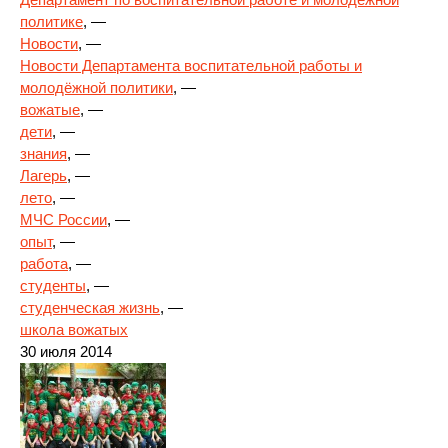
политике
, —
Новости
, —
Новости Департамента воспитательной работы и
молодёжной политики
, —
вожатые
, —
дети
, —
знания
, —
Лагерь
, —
лето
, —
МЧС России
, —
опыт
, —
работа
, —
студенты
, —
студенческая жизнь
, —
школа вожатых
30 июля 2014