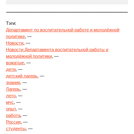
Тэги:
Департамент по воспитательной работе и молодёжной
политике
, —
Новости
, —
Новости Департамента воспитательной
работы и
молодёжной политики
, —
вожатые
, —
дети
, —
детский лагерь
, —
знания
, —
Лагерь
, —
лето
, —
мчс
, —
опыт
, —
работа
, —
Россия
, —
студенты
, —