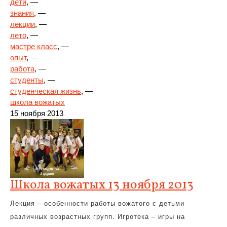
дети
, —
знания
, —
лекции
, —
лето
, —
мастре класс
, —
опыт
, —
работа
, —
студенты
, —
студенческая жизнь
, —
школа вожатых
15 ноября 2013
Школа вожатых 13 ноября 2013
Лекция – особенности работы вожатого с детьми
различных возрастных групп. Игротека – игры на