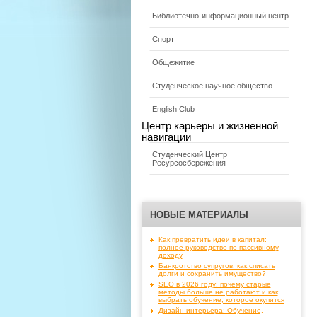
Библиотечно-информационный центр
Спорт
Общежитие
Студенческое научное общество
English Club
Центр карьеры и жизненной
навигации
Студенческий Центр
Ресурсосбережения
НОВЫЕ МАТЕРИАЛЫ
Как превратить идеи в капитал:
полное руководство по пассивному
доходу
Банкротство супругов: как списать
долги и сохранить имущество?
SEO в 2026 году: почему старые
методы больше не работают и как
выбрать обучение, которое окупится
Дизайн интерьера: Обучение,