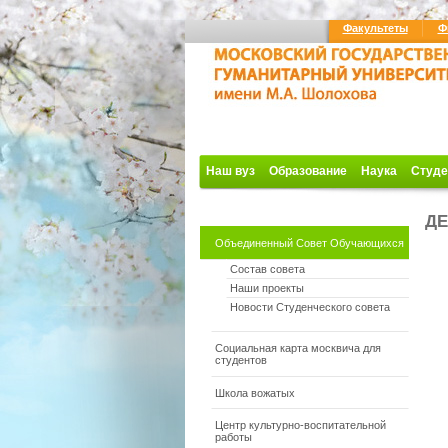
Факультеты
Ф
Наш вуз
Образование
Наука
Студе
ДЕ
Объединенный Совет Обучающихся
Состав совета
Наши проекты
Новости Студенческого совета
Социальная карта москвича для
студентов
Школа вожатых
Центр культурно-воспитательной
работы