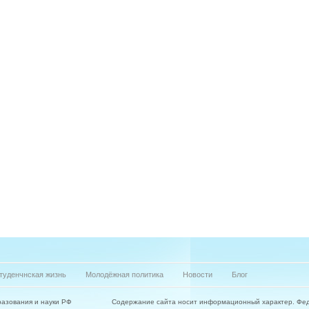
туденчнская жизнь
Молодёжная политика
Новости
Блог
азования и науки РФ
Содержание сайта носит информационный характер. Фе