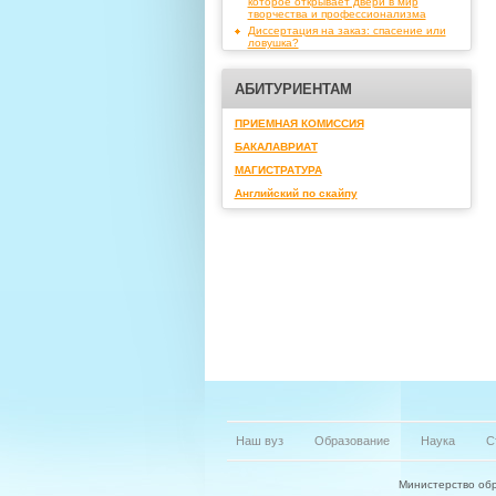
которое открывает двери в мир
творчества и профессионализма
Диссертация на заказ: спасение или
ловушка?
АБИТУРИЕНТАМ
ПРИЕМНАЯ КОМИССИЯ
БАКАЛАВРИАТ
МАГИСТРАТУРА
Английский по скайпу
Наш вуз
Образование
Наука
С
Министерство обр