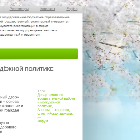
Репетиторы
Контакты
English
ОДЁЖНОЙ ПОЛИТИКЕ
Тэги:
Департамент по
иный двор»
воспитательной работе
и – основа
и молодёжной
сохранение и
политике
, —
Анонсы
, —
конгресс
, —
ни граждан
олимпийская
зарядка
,
—
Форум
аучно-
здорового
ия