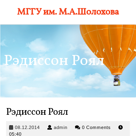
Skip
МГГУ им. М.А.Шолохова
to
content
Рэдиссон Роял
Рэдиссон Роял
08.12.2014
admin
08.12.2014
admin
0 Comments
05:40