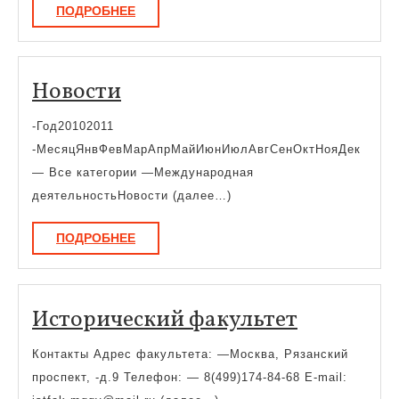
ПОДРОБНЕЕ
ПОДРОБНЕЕ
Новости
Новости
-Год20102011
-МесяцЯнвФевМарАпрМайИюнИюлАвгСенОктНояДек
— Все категории —Международная
деятельностьНовости (далее…)
ПОДРОБНЕЕ
ПОДРОБНЕЕ
Историче
Исторический факультет
факульте
Контакты Адрес факультета: —Москва, Рязанский
проспект, -д.9 Телефон: — 8(499)174-84-68 E-mail: