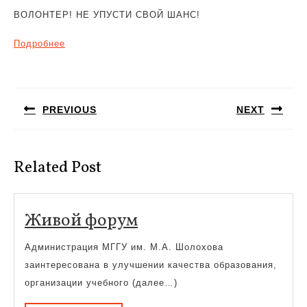
ВОЛОНТЕР! НЕ УПУСТИ СВОЙ ШАНС!
Подробнее
Навигация
по
PREVIOUS
NEXT
записям
Предыдущая
Следующая
запись:
запись:
Related Post
Живой
Живой форум
форум
Администрация МГГУ им. М.А. Шолохова
заинтересована в улучшении качества образования,
организации учебного (далее…)