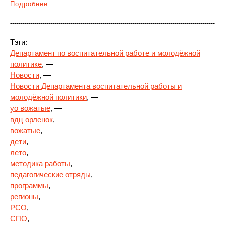
Подробнее
Тэги:
Департамент по воспитательной работе и молодёжной
политике
, —
Новости
, —
Новости Департамента воспитательной работы и
молодёжной политики
, —
yo вожатые
, —
вдц орленок
, —
вожатые
, —
дети
, —
лето
, —
методика работы
, —
педагогические отряды
, —
программы
, —
регионы
, —
РСО
, —
СПО
, —