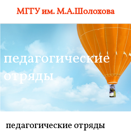
Skip
МГГУ им. М.А.Шолохова
to
content
педагогические
отряды
педагогические отряды