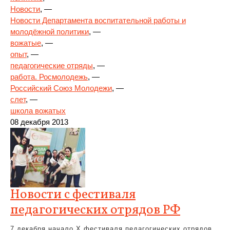
Новости
, —
Новости Департамента воспитательной работы и
молодёжной политики
, —
вожатые
, —
опыт
, —
педагогические отряды
, —
работа. Росмолодежь
, —
Российский Союз Молодежи
, —
слет
, —
школа вожатых
08 декабря 2013
Новости с фестиваля
педагогических отрядов РФ
7 декабря начало X фестиваля педагогических отрядов