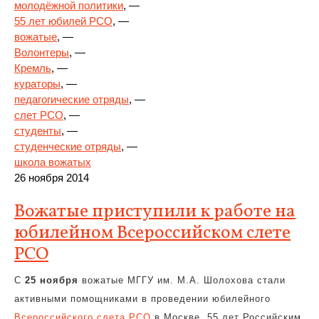
молодёжной политики
, —
55 лет юбилей РСО
, —
вожатые
, —
Волонтеры
, —
Кремль
, —
кураторы
, —
педагогические отряды
, —
слет РСО
, —
студенты
, —
студенческие отряды
, —
школа вожатых
26 ноября 2014
Вожатые приступили к работе на
юбилейном Всероссийском слете
РСО
С
25 ноября
вожатые МГГУ им. М.А. Шолохова стали
активными помощниками в проведении юбилейного
Всероссийского слета РСО
в Москве. 55 лет Российским