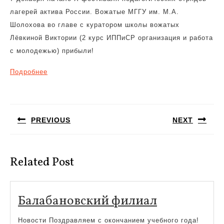
лагерей актива России. Вожатые МГГУ им. М.А.
Шолохова во главе с куратором школы вожатых
Лёвкиной Виктории (2 курс ИППиСР организация и работа
с молодежью) прибыли!
Подробнее
Навигация
по
PREVIOUS
NEXT
записям
Предыдущая
Следующая
запись:
запись:
Related Post
Балабанов
Балабановский филиал
филиал
Новости Поздравляем с окончанием учебного года!