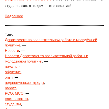
студенческих отрядам — это событие!
Подробнее
Тэги:
Департамент по воспитательной работе и молодёжной
политике
, —
Новости
, —
Новости Департамента воспитательной работы и
молодёжной политики
, —
вожатые
, —
обучение
, —
опыт
, —
педагогические отряды
, —
работа
, —
РСО. МСО
, —
слет вожатых
, —
студенты
, —