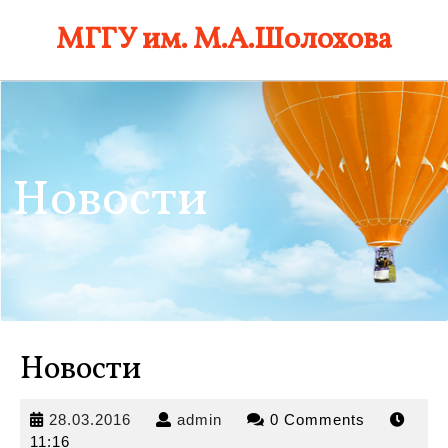
Skip
МГГУ им. М.А.Шолохова
to
content
Новости
Новости
28.03.2016
admin
28.03.2016
admin
0 Comments
11:16