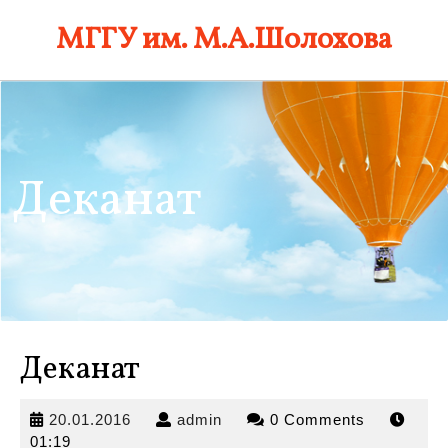
Skip
МГГУ им. М.А.Шолохова
to
content
Деканат
Деканат
20.01.2016
admin
20.01.2016
admin
0 Comments
01:19