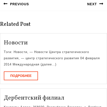
PREVIOUS
NEXT
записям
Предыдущая
Следующая
запись:
запись:
Related Post
Новости
Новости
Тэги: Новости, — Новости Центра стратегического
развития, — центр стратегического развития 04 февраля
2014 Международная (далее…)
ПОДРОБНЕЕ
ПОДРОБНЕЕ
Дербентский
Дербентский филиал
филиал