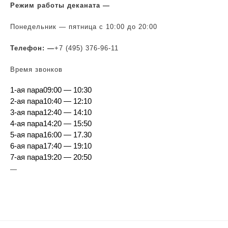
Режим работы деканата
—
Понедельник — пятница с 10:00 до 20:00
Телефон: —
+7 (495) 376-96-11
Время звонков
1-ая пара
09:00 — 10:30
2-ая пара
10:40 — 12:10
3-ая пара
12:40 — 14:10
4-ая пара
14:20 — 15:50
5-ая пара
16:00 — 17.30
6-ая пара
17:40 — 19:10
7-ая пара
19:20 — 20:50
—
Навигация
по