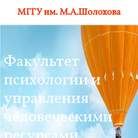
Skip
МГГУ им. М.А.Шолохова
to
content
Факультет
психологии и
управления
человеческими
ресурсами