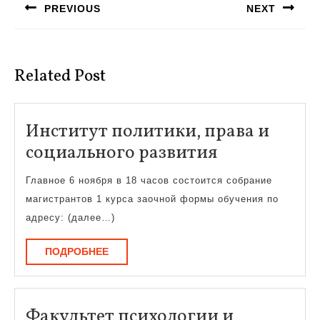
PREVIOUS
NEXT
записям
Предыдущая
Следующая
запись:
запись:
Related Post
Институт политики, права и
Институт
социального развития
политики,
Главное 6 ноября в 18 часов состоится собрание
права
магистрантов 1 курса заочной формы обучения по
и
адресу: (далее…)
социальног
ПОДРОБНЕЕ
ПОДРОБНЕЕ
развития
Факультет психологии и