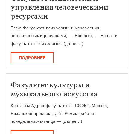
управления человеческими
Факультет
ресурсами
психологии
Тэги: Факультет психологии и управления
и
человеческими ресурсами, — Новости, — Новости
управления
факультета Психологии, (далее…)
человеческими
ПОДРОБНЕЕ
ПОДРОБНЕЕ
ресурсами
Факультет культуры и
Факульте
музыкального искусства
культуры
Контакты Адрес факультета: -109052, Москва,
и
Рязанский проспект, д.9. Режим работы:
музыкаль
понедельник-пятница — (далее…)
искусства