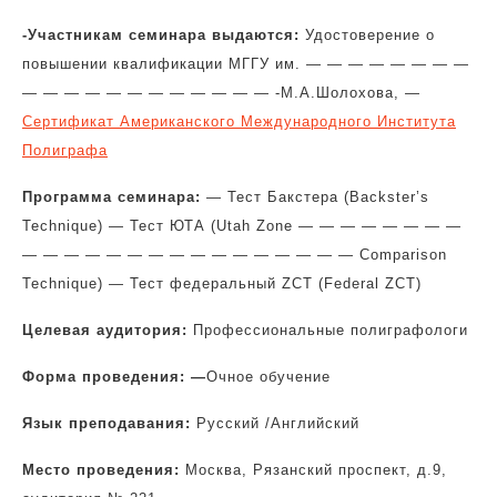
-Участникам семинара выдаются:
Удостоверение о
повышении квалификации МГГУ им. — — — — — — — —
— — — — — — — — — — — — -М.А.Шолохова, —
Сертификат Американского Международного Института
Полиграфа
Программа семинара:
— Тест Бакстера (Backster’s
Technique) — Тест ЮТА (Utah Zone — — — — — — — —
— — — — — — — — — — — — — — — — Comparison
Technique) — Тест федеральный ZCT (Federal ZCT)
Целевая аудитория:
Профессиональные полиграфологи
Форма проведения: —
Очное обучение
Язык преподавания:
Русский /Английский
Место проведения:
Москва, Рязанский проспект, д.9,