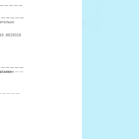
 — — — — —
 — — — — —
рительно
16 -8629318
 — — — — —
аганке»
— —
— — — — —