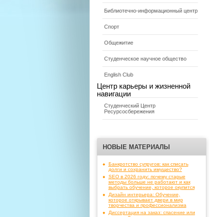
Библиотечно-информационный центр
Спорт
Общежитие
Студенческое научное общество
English Club
Центр карьеры и жизненной
навигации
Студенческий Центр
Ресурсосбережения
НОВЫЕ МАТЕРИАЛЫ
Банкротство супругов: как списать
долги и сохранить имущество?
SEO в 2026 году: почему старые
методы больше не работают и как
выбрать обучение, которое окупится
Дизайн интерьера: Обучение,
которое открывает двери в мир
творчества и профессионализма
Диссертация на заказ: спасение или