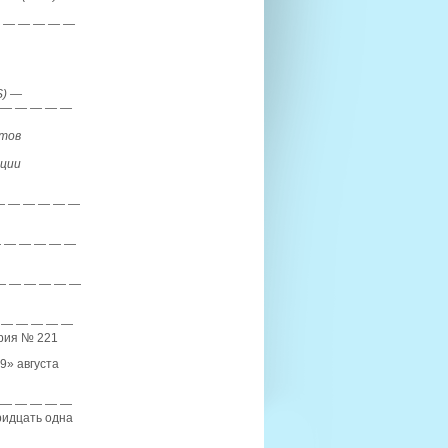
 — — — — —
)
—
 — — — — —
тов
ции
— — — — — —
 — — — — —
— — — — — —
 — — — — —
ория № 221
9» августа
 — — — — —
ридцать одна