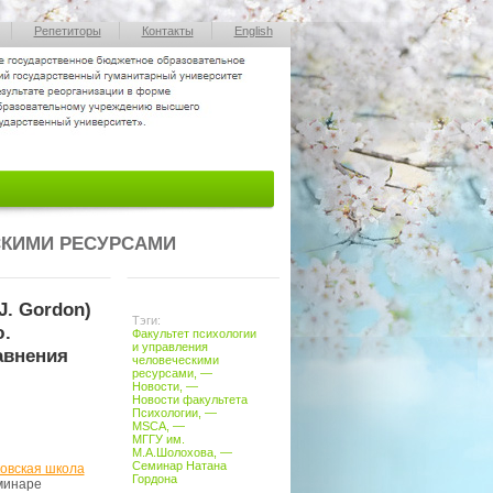
Репетиторы
Контакты
English
СКИМИ РЕСУРСАМИ
J. Gordon)
Тэги:
.
Факультет психологии
и управления
авнения
человеческими
ресурсами
, —
Новости
, —
Новости факультета
Психологии
,
—
MSCA
, —
МГГУ им.
М.А.Шолохова
, —
Семинар Натана
овская школа
Гордона
еминаре