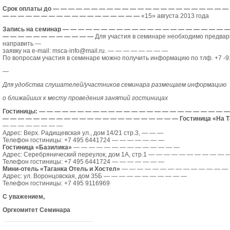
Срок оплаты до
— — — — — — — — — — — — — — — — — — — — — — —
— — — — — — — — — — — — — — — — — —
«15» августа 2013 года
Запись на семинар
— — — — — — — — — — — — — — — — — — — — — —
— — — — — — — — — — — —
Для участия в семинаре необходимо предва
направить
—
заявку на e-mail: msca-info@mail.ru.
— — — — — — — —
По вопросам участия в семинаре можно получить информацию по тлф. +7 -9
—
Для удобства слушателей/участников семинара размещаем информацию
о ближайших к месту проведения занятий гостиницах
Гостиницы:
— — — — — — — — — — — — — — — — — — — — — — — — —
— — — — — — — — — — — — — — — — — — — — — — —
Гостиница «На Т
— — — — — — — —
Адрес: Верх. Радищевская ул., дом 14/21 стр.3,
— — —
Телефон гостиницы: +7 495 6441724
— — — — — — —
Гостиница «Базилика»
— — — — — — — — — — — — — —
Адрес: Серебрянический переулок, дом 1А, стр.1
— — — — — — — — — — 
Телефон гостиницы: +7 495 6441724
— — — — — — —
Мини-отель «Таганка Отель и Хостел»
— — — — — — — — — — — — — —
Адрес: ул. Воронцовская, дом 35Б
— — — — — — — — — — —
Телефон гостиницы: +7 495 9116969
С уважением,
Оргкомитет Семинара