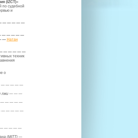
я (IZCT)
»
й по судебной
ервью и
— — — — — —
— — — — — —
— —
Натан
— — — — — —
тивных техник
равнения
е о
 — — — — —
 лжи
— — —
 — — — — —
 — — — — —
— — — — —
на (MITT)
—