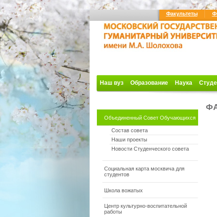
Факультеты
Ф
Наш вуз
Образование
Наука
Студе
ФА
Объединенный Совет Обучающихся
Состав совета
Наши проекты
Новости Студенческого совета
Социальная карта москвича для
студентов
Школа вожатых
Центр культурно-воспитательной
работы