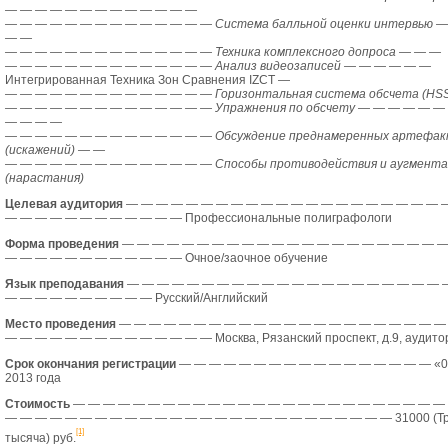
— — — — — — — — — — — — —
—
— — — — — — — — — — — — —
Система балльной оценки интервью
—
— —
—
— — — — — — — — — — — — —
Техника комплексного допроса
— — —
—
— — — — — — — — — — — — —
Анализ видеозаписей
— — — — — —
Интегрированная Техника Зон Сравнения IZCT
—
—
— — — — — — — — — — — — —
Горизонтальная система обсчета (HSS
—
— — — — — — — — — — — — —
Упражнения по обсчету
— — — — — —
— — — —
—
— — — — — — — — — — — — —
Обсуждение преднамеренных артефак
(искажений)
— —
—
— — — — — — — — — — — — —
Способы противодействия и аугмента
(нарастания)
Целевая аудитория
— — — — — — — — — — — — — — — — — — — — — 
— — — — — — — — — — — —
Профессиональные полиграфологи
Форма проведения
— — — — — — — — — — — — — — — — — — — — — —
— — — — — — — — — — — —
Очное/заочное обучение
Язык преподавания
— — — — — — — — — — — — — — — — — — — — — 
— — — — — — — — — —
Русский/Английский
Место проведения
— — — — — — — — — — — — — — — — — — — — — —
— — — — — — — — — — — — — —
Москва, Рязанский проспект, д.9, аудит
Cрок окончания регистрации
— — — — — — — — — — — — — — — — —
«0
2013 года
Стоимость
— — — — — — — — — — — — — — — — — — — — — — — — —
— — — — — — — — — — — — — — — — — — — — — — — — — —
31000 (Т
[1]
тысяча) руб.