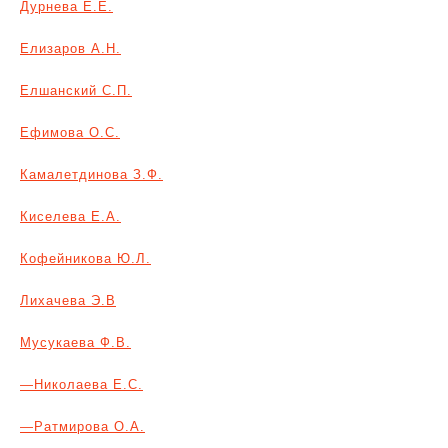
Дурнева Е.Е.
Елизаров А.Н.
Елшанский С.П.
Ефимова О.С.
Камалетдинова З.Ф.
Киселева Е.А.
Кофейникова Ю.Л.
Лихачева Э.В
Мусукаева Ф.В.
—
Николаева Е.С.
—
Ратмирова О.А.