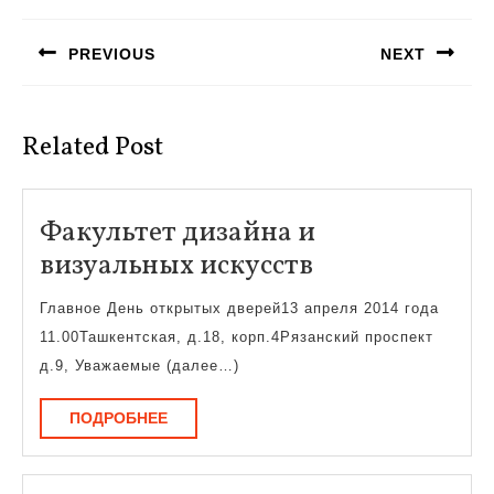
по
PREVIOUS
NEXT
записям
Предыдущая
Следующая
запись:
запись:
Related Post
Факультет дизайна и
Факультет
визуальных искусств
дизайна
Главное День открытых дверей13 апреля 2014 года
и
11.00Ташкентская, д.18, корп.4Рязанский проспект
визуальных
д.9, Уважаемые (далее…)
искусств
ПОДРОБНЕЕ
ПОДРОБНЕЕ