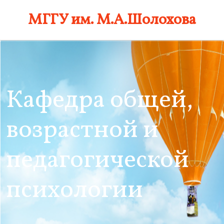
Skip
МГГУ им. М.А.Шолохова
to
content
Кафедра общей,
возрастной и
педагогической
психологии