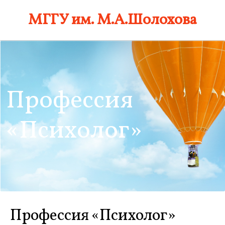
Skip
МГГУ им. М.А.Шолохова
to
content
Профессия
«Психолог»
Профессия «Психолог»