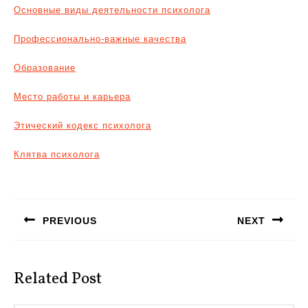
Основные виды деятельности психолога
Профессионально-важные качества
Образование
Место работы и карьера
Этический кодекс психолога
Клятва психолога
Навигация
по
PREVIOUS
NEXT
записям
Предыдущая
Следующая
запись:
запись:
Related Post