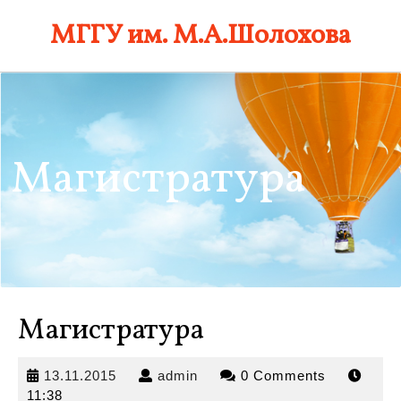
Skip
МГГУ им. М.А.Шолохова
to
content
Магистратура
Магистратура
13.11.2015
admin
13.11.2015
admin
0 Comments
11:38