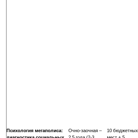
Психология мегаполиса:
Очно-заочная –
10 бюджетных
диагностика социальных
2,5 года (2-3
мест + 5