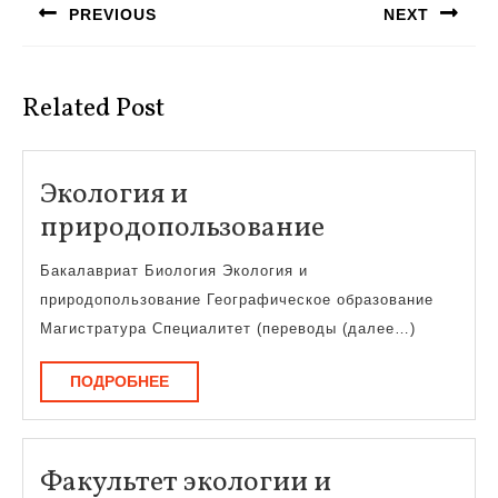
PREVIOUS
NEXT
записям
Предыдущая
Следующая
запись:
запись:
Related Post
Экология и
Экология
природопользование
и
Бакалавриат Биология Экология и
природополь
природопользование Географическое образование
Магистратура Специалитет (переводы (далее…)
ПОДРОБНЕЕ
ПОДРОБНЕЕ
Факультет экологии и