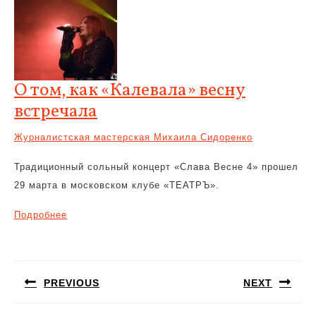
О том, как «Калевала» весну
встречала
Журналистская мастерская Михаила Сидоренко
Традиционный сольный концерт «Слава Весне 4» прошел
29 марта в московском клубе «ТЕАТРЪ».
Подробнее
Навигация
по
PREVIOUS
NEXT
записям
Предыдущая
Следующая