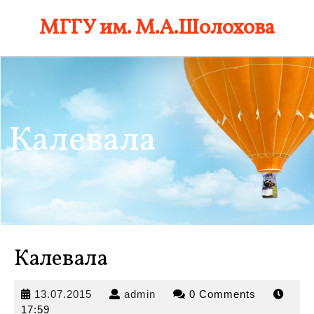
Skip
МГГУ им. М.А.Шолохова
to
content
Калевала
Калевала
13.07.2015
admin
13.07.2015
admin
0 Comments
17:59