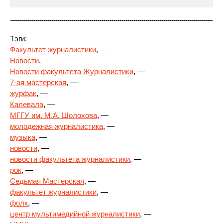
Тэги:
Факультет журналистики
, —
Новости
, —
Новости факультета Журналистики
, —
7-ая мастерская
, —
журфак
,
—
Калевала
, —
МГГУ им. М.А. Шолохова
, —
молодежная журналистика
, —
музыка
, —
новости
, —
новости факультета журналистики
, —
рок
, —
Седьмая Мастерская
, —
факультет журналистики
, —
фолк
, —
центр мультимедийной журналистики
, —