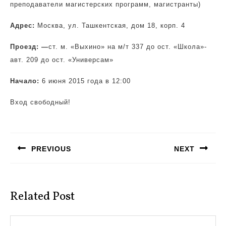
преподаватели магистерских программ, магистранты)
Адрес:
Москва, ул. Ташкентская, дом 18, корп. 4
Проезд: —
ст. м. «Выхино» на м/т 337 до ост. «Школа»-
авт. 209 до ост. «Универсам»
Начало:
6 июня 2015 года в 12:00
Вход свободный!
Навигация
по
PREVIOUS
NEXT
записям
Предыдущая
Следующая
запись:
запись:
Related Post