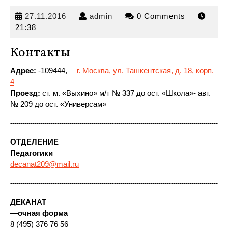
27.11.2016
admin
27.11.2016
admin
0 Comments
21:38
Контакты
Адрес:
-109444, —
г. Москва, ул. Ташкентская, д. 18, корп.
4
Проезд:
ст. м. «Выхино» м/т № 337
до ост. «Школа»- авт.
№ 209 до ост. «Универсам»
ОТДЕЛЕНИЕ
Педагогики
decanat209@mail.ru
ДЕКАНАТ
—
очная форма
8 (495) 376 76 56