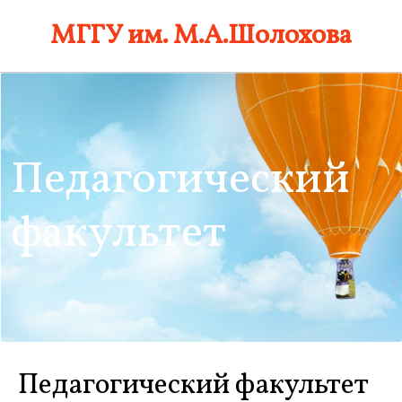
Skip
МГГУ им. М.А.Шолохова
to
content
Педагогический
факультет
Педагогический факультет